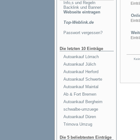
Info,s und Regeln
Einträ
Backlink und Banner
Webseite eintragen
Onli
Einträ
Top-Weblink.de
Passwort vergessen?
Weite
Einträ
Die letzten 10 Einträge
Autoankauf Lörrach
Kein
Autoankauf Jülich
Autoankauf Herford
Autoankauf Schwerte
Autoankauf Maintal
Ab & Fort Bremen
Autoankauf Bergheim
schwalbe-umzuege
Autoankauf Düren
Trimova Umzug
Die 5 beliebtesten Einträge