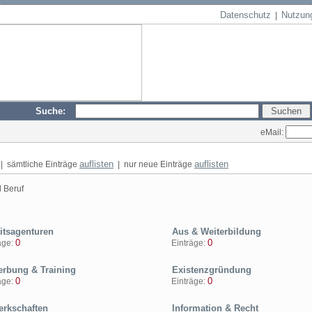
Datenschutz
Nutzun
|
Suche:
eMail:
auflisten
auflisten
| sämtliche Einträge
| nur neue Einträge
d Beruf
itsagenturen
Aus & Weiterbildung
0
0
ge:
Einträge:
rbung & Training
Existenzgründung
0
0
ge:
Einträge:
rkschaften
Information & Recht