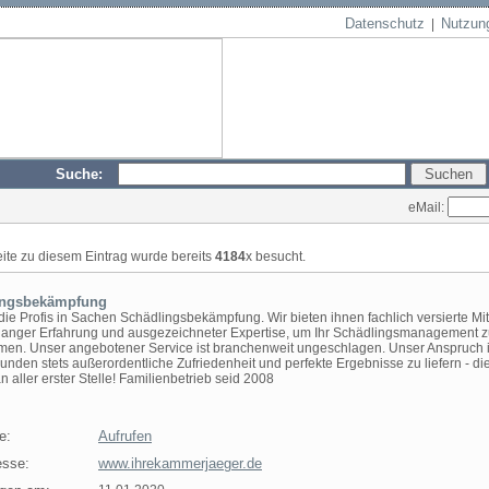
Datenschutz
Nutzun
|
Suche:
eMail:
eite zu diesem Eintrag wurde bereits
4184
x besucht.
ingsbekämpfung
die Profis in Sachen Schädlingsbekämpfung. Wir bieten ihnen fachlich versierte Mit
elanger Erfahrung und ausgezeichneter Expertise, um Ihr Schädlingsmanagement 
en. Unser angebotener Service ist branchenweit ungeschlagen. Unser Anspruch is
unden stets außerordentliche Zufriedenheit und perfekte Ergebnisse zu liefern - die
n aller erster Stelle! Familienbetrieb seid 2008
e:
Aufrufen
sse:
www.ihrekammerjaeger.de