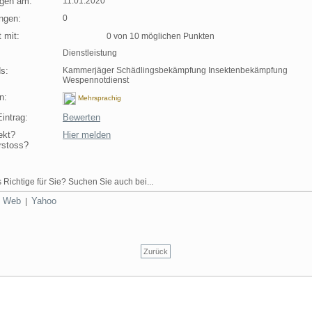
agen am:
11.01.2020
ngen:
0
 mit:
0 von 10 möglichen Punkten
Dienstleistung
s:
Kammerjäger Schädlingsbekämpfung Insektenbekämpfung
Wespennotdienst
n:
Mehrsprachig
intrag:
Bewerten
ekt?
Hier melden
rstoss?
 Richtige für Sie? Suchen Sie auch bei...
Web
Yahoo
|
|
Zurück