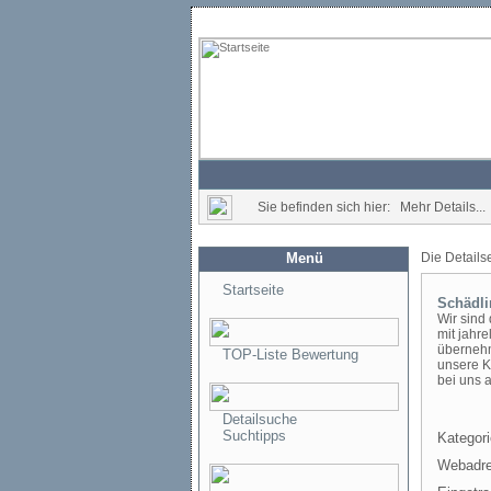
Sie befinden sich hier: Mehr Details...
Menü
Die Details
Startseite
Schädl
Wir sind 
mit jahr
übernehm
TOP-Liste Bewertung
unsere K
bei uns a
Detailsuche
Suchtipps
Kategori
Webadre