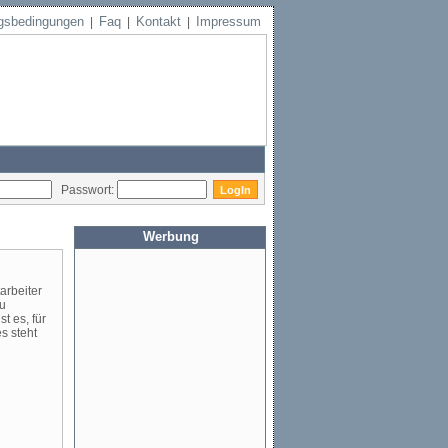
gsbedingungen
Faq
Kontakt
Impressum
|
|
|
Passwort:
Werbung
arbeiter
zu
t es, für
s steht