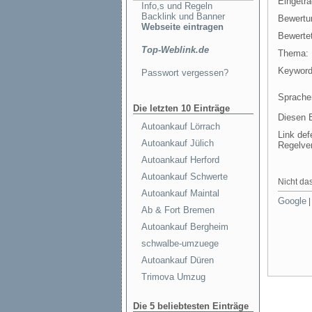
Eingetr
Info,s und Regeln
Backlink und Banner
Bewertu
Webseite eintragen
Bewertet
Top-Weblink.de
Thema:
Keyword
Passwort vergessen?
Sprache
Die letzten 10 Einträge
Diesen E
Autoankauf Lörrach
Link def
Autoankauf Jülich
Regelve
Autoankauf Herford
Autoankauf Schwerte
Nicht das
Autoankauf Maintal
Google
Ab & Fort Bremen
Autoankauf Bergheim
schwalbe-umzuege
Autoankauf Düren
Trimova Umzug
Die 5 beliebtesten Einträge