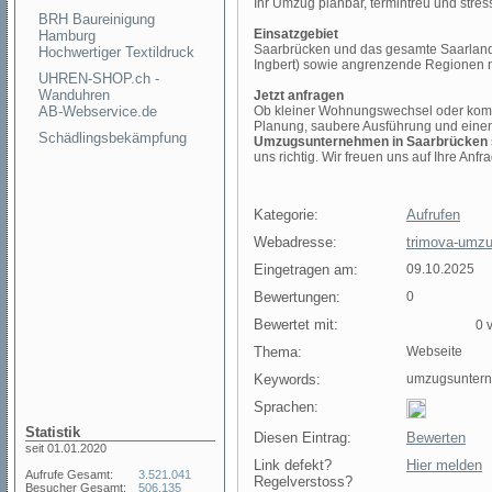
Ihr Umzug planbar, termintreu und stress
BRH Baureinigung
Einsatzgebiet
Hamburg
Saarbrücken und das gesamte Saarland (
Hochwertiger Textildruck
Ingbert) sowie angrenzende Regionen 
UHREN-SHOP.ch -
Wanduhren
Jetzt anfragen
AB-Webservice.de
Ob kleiner Wohnungswechsel oder kompl
Planung, saubere Ausführung und einen
Schädlingsbekämpfung
Umzugsunternehmen in Saarbrücken
uns richtig. Wir freuen uns auf Ihre Anfr
Kategorie:
Aufrufen
Webadresse:
trimova-umzu
Eingetragen am:
09.10.2025
Bewertungen:
0
Bewertet mit:
0 v
Thema:
Webseite
Keywords:
umzugsuntern
Sprachen:
Statistik
Diesen Eintrag:
Bewerten
seit 01.01.2020
Link defekt?
Hier melden
Aufrufe Gesamt:
3.521.041
Regelverstoss?
Besucher Gesamt:
506.135