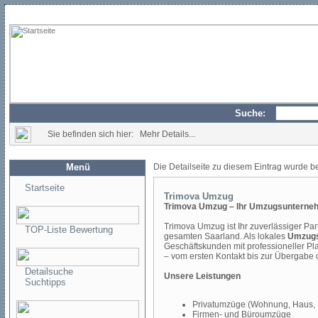
Suche:
Sie befinden sich hier: Mehr Details...
Menü
Die Detailseite zu diesem Eintrag wurde b
Startseite
Trimova Umzug
Trimova Umzug – Ihr Umzugsunterne
Trimova Umzug ist Ihr zuverlässiger Par
TOP-Liste Bewertung
gesamten Saarland. Als lokales
Umzugs
Geschäftskunden mit professioneller Pl
– vom ersten Kontakt bis zur Übergabe
Detailsuche
Unsere Leistungen
Suchtipps
Privatumzüge (Wohnung, Haus,
Firmen- und Büroumzüge