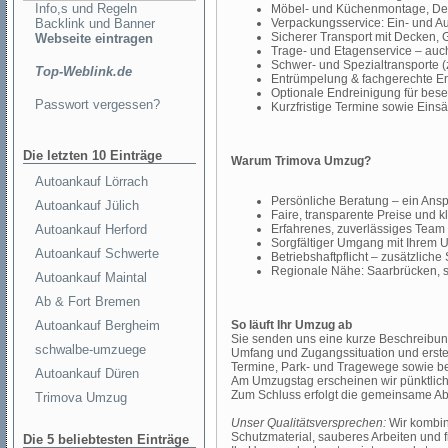
Info,s und Regeln
Möbel- und Küchenmontage, D
Backlink und Banner
Verpackungsservice: Ein- und A
Sicherer Transport mit Decken,
Webseite eintragen
Trage- und Etagenservice – au
Schwer- und Spezialtransporte (z
Top-Weblink.de
Entrümpelung & fachgerechte E
Optionale Endreinigung für bes
Passwort vergessen?
Kurzfristige Termine sowie Ein
Die letzten 10 Einträge
Warum Trimova Umzug?
Autoankauf Lörrach
Persönliche Beratung – ein Ansp
Autoankauf Jülich
Faire, transparente Preise und 
Autoankauf Herford
Erfahrenes, zuverlässiges Team m
Sorgfältiger Umgang mit Ihrem
Autoankauf Schwerte
Betriebshaftpflicht – zusätzliche 
Regionale Nähe: Saarbrücken,
Autoankauf Maintal
Ab & Fort Bremen
Autoankauf Bergheim
So läuft Ihr Umzug ab
Sie senden uns eine kurze Beschreibung
schwalbe-umzuege
Umfang und Zugangssituation und erste
Termine, Park- und Tragewege sowie be
Autoankauf Düren
Am Umzugstag erscheinen wir pünktlich, a
Zum Schluss erfolgt die gemeinsame Abna
Trimova Umzug
Unser Qualitätsversprechen:
Wir kombini
Schutzmaterial, sauberes Arbeiten und f
Die 5 beliebtesten Einträge