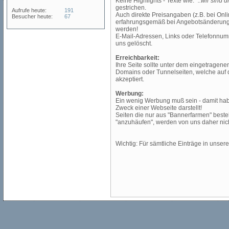
Keine Highlights - Texte wie:
"..wir sind d
gestrichen.
Aufrufe heute:
191
Auch direkte Preisangaben (z.B. bei Onli
Besucher heute:
67
erfahrungsgemäß bei Angebotsänderungen
werden!
E-Mail-Adressen, Links oder Telefonnum
uns gelöscht.
Erreichbarkeit:
Ihre Seite sollte unter dem eingetragenen
Domains oder Tunnelseiten, welche auf di
akzeptiert.
Werbung:
Ein wenig Werbung muß sein - damit hab
Zweck einer Webseite darstellt!
Seiten die nur aus "Bannerfarmen" beste
"anzuhäufen", werden von uns daher nich
Wichtig: Für sämtliche Einträge in unse