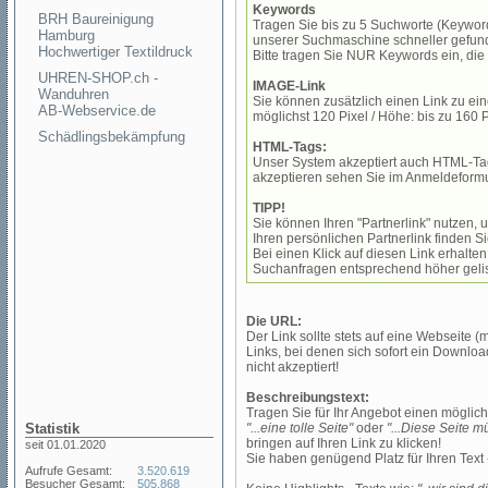
Keywords
BRH Baureinigung
Tragen Sie bis zu 5 Suchworte (Keyword
Hamburg
unserer Suchmaschine schneller gefund
Hochwertiger Textildruck
Bitte tragen Sie NUR Keywords ein, die f
UHREN-SHOP.ch -
IMAGE-Link
Wanduhren
Sie können zusätzlich einen Link zu ei
AB-Webservice.de
möglichst 120 Pixel / Höhe: bis zu 160 P
Schädlingsbekämpfung
HTML-Tags:
Unser System akzeptiert auch HTML-Ta
akzeptieren sehen Sie im Anmeldeformu
TIPP!
Sie können Ihren "Partnerlink" nutzen, u
Ihren persönlichen Partnerlink finden S
Bei einen Klick auf diesen Link erhalt
Suchanfragen entsprechend höher gelis
Die URL:
Der Link sollte stets auf eine Webseite (m
Links, bei denen sich sofort ein Downlo
nicht akzeptiert!
Beschreibungstext:
Tragen Sie für Ihr Angebot einen möglich
Statistik
"...eine tolle Seite"
oder
"...Diese Seite 
bringen auf Ihren Link zu klicken!
seit 01.01.2020
Sie haben genügend Platz für Ihren Text
Aufrufe Gesamt:
3.520.619
Besucher Gesamt:
505.868