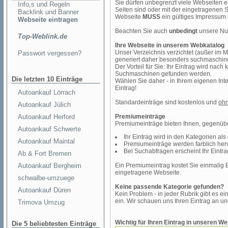
Sie dürfen unbegrenzt viele Webseiten ei
Info,s und Regeln
Seiten sind oder mit der eingetragenen S
Backlink und Banner
Webseite
MUSS
ein gültiges Impressum 
Webseite eintragen
Beachten Sie auch
unbedingt
unsere Nu
Top-Weblink.de
Ihre Webseite in unserem Webkatalog
Unser Verzeichnis verzichtet (außer im 
Passwort vergessen?
generiert daher besonders suchmaschine
Der Vorteil für Sie: Ihr Eintrag wird nach
Suchmaschinen gefunden werden.
Die letzten 10 Einträge
Wählen Sie daher - in Ihrem eigenen Inte
Eintrag!
Autoankauf Lörrach
Standardeinträge sind kostenlos und
ohn
Autoankauf Jülich
Autoankauf Herford
Premiumeinträge
Premiumeinträge bieten Ihnen, gegenüber
Autoankauf Schwerte
Ihr Eintrag wird in den Kategorien als e
Autoankauf Maintal
Premiumeinträge werden farblich her
Bei Suchabfragen erscheint Ihr Eintrag 
Ab & Fort Bremen
Autoankauf Bergheim
Ein Premiumeintrag kostet Sie einmalig
eingetragene Webseite.
schwalbe-umzuege
Keine passende Kategorie gefunden?
Autoankauf Düren
Kein Problem - in jeder Rubrik gibt es ei
ein. Wir schauen uns Ihren Eintrag an un
Trimova Umzug
Wichtig für Ihren Eintrag in unseren W
Die 5 beliebtesten Einträge