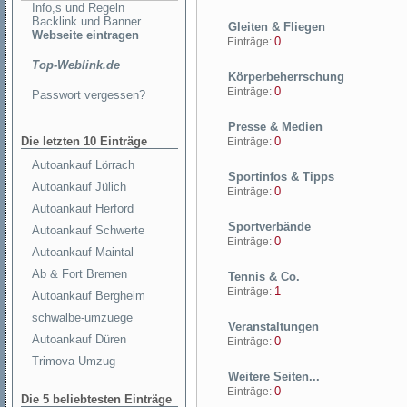
Info,s und Regeln
Backlink und Banner
Gleiten & Fliegen
Webseite eintragen
0
Einträge:
Top-Weblink.de
Körperbeherrschung
0
Einträge:
Passwort vergessen?
Presse & Medien
Die letzten 10 Einträge
0
Einträge:
Autoankauf Lörrach
Sportinfos & Tipps
Autoankauf Jülich
0
Einträge:
Autoankauf Herford
Sportverbände
Autoankauf Schwerte
0
Einträge:
Autoankauf Maintal
Ab & Fort Bremen
Tennis & Co.
1
Einträge:
Autoankauf Bergheim
schwalbe-umzuege
Veranstaltungen
Autoankauf Düren
0
Einträge:
Trimova Umzug
Weitere Seiten...
0
Einträge:
Die 5 beliebtesten Einträge