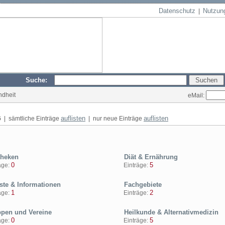
Datenschutz
Nutzun
|
Suche:
ndheit
eMail:
auflisten
auflisten
6
| sämtliche Einträge
| nur neue Einträge
heken
Diät & Ernährung
0
5
ge:
Einträge:
ste & Informationen
Fachgebiete
1
2
ge:
Einträge:
pen und Vereine
Heilkunde & Alternativmedizin
0
5
ge:
Einträge: