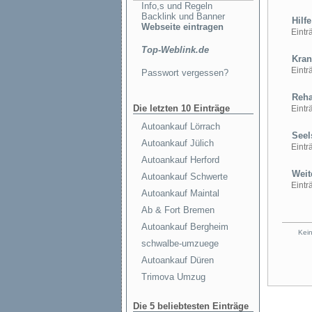
Info,s und Regeln
Backlink und Banner
Hilfe
Webseite eintragen
Einträ
Top-Weblink.de
Kran
Einträ
Passwort vergessen?
Rehab
Die letzten 10 Einträge
Einträ
Autoankauf Lörrach
Seel
Autoankauf Jülich
Einträ
Autoankauf Herford
Weite
Autoankauf Schwerte
Einträ
Autoankauf Maintal
Ab & Fort Bremen
Autoankauf Bergheim
Kein
schwalbe-umzuege
Autoankauf Düren
Trimova Umzug
Die 5 beliebtesten Einträge