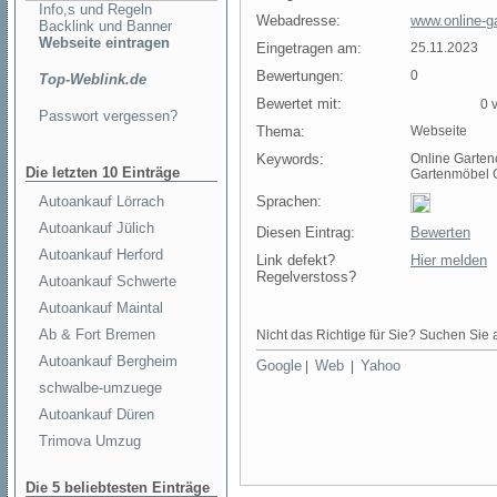
Info,s und Regeln
Webadresse:
www.online-ga
Backlink und Banner
Webseite eintragen
Eingetragen am:
25.11.2023
Bewertungen:
0
Top-Weblink.de
Bewertet mit:
0 v
Passwort vergessen?
Thema:
Webseite
Keywords:
Online Garten
Die letzten 10 Einträge
Gartenmöbel G
Autoankauf Lörrach
Sprachen:
Autoankauf Jülich
Diesen Eintrag:
Bewerten
Autoankauf Herford
Link defekt?
Hier melden
Regelverstoss?
Autoankauf Schwerte
Autoankauf Maintal
Ab & Fort Bremen
Nicht das Richtige für Sie? Suchen Sie a
Autoankauf Bergheim
Google
Web
Yahoo
|
|
schwalbe-umzuege
Autoankauf Düren
Trimova Umzug
Die 5 beliebtesten Einträge