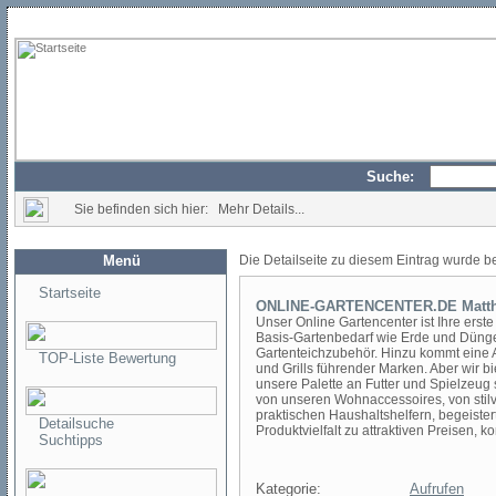
Suche:
Sie befinden sich hier: Mehr Details...
Menü
Die Detailseite zu diesem Eintrag wurde b
Startseite
ONLINE-GARTENCENTER.DE Matthie
Unser Online Gartencenter ist Ihre erste
Basis-Gartenbedarf wie Erde und Dünge
Gartenteichzubehör. Hinzu kommt eine
TOP-Liste Bewertung
und Grills führender Marken. Aber wir bi
unsere Palette an Futter und Spielzeug
von unseren Wohnaccessoires, von stilv
praktischen Haushaltshelfern, begeiste
Detailsuche
Produktvielfalt zu attraktiven Preisen, k
Suchtipps
Kategorie:
Aufrufen