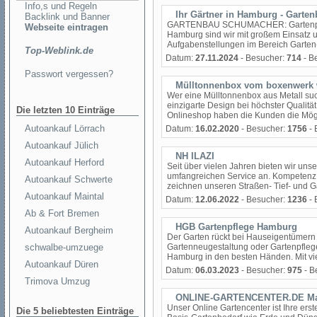
Info,s und Regeln
Ihr Gärtner in Hamburg - Gart
Backlink und Banner
GARTENBAU SCHUMACHER: Gartenpflege
Webseite eintragen
Hamburg sind wir mit großem Einsatz u
Aufgabenstellungen im Bereich Garten-
Top-Weblink.de
Datum:
27.11.2024
- Besucher:
714
- B
Passwort vergessen?
Mülltonnenbox vom boxenwerk 
Wer eine Mülltonnenbox aus Metall such
einzigarte Design bei höchster Qualitä
Die letzten 10 Einträge
Onlineshop haben die Kunden die Möglic
Autoankauf Lörrach
Datum:
16.02.2020
- Besucher:
1756
- 
Autoankauf Jülich
NH ILAZI
Autoankauf Herford
Seit über vielen Jahren bieten wir un
umfangreichen Service an. Kompetenz So
Autoankauf Schwerte
zeichnen unseren Straßen- Tief- und Ga
Autoankauf Maintal
Datum:
12.06.2022
- Besucher:
1236
- 
Ab & Fort Bremen
HGB Gartenpflege Hamburg
Autoankauf Bergheim
Der Garten rückt bei Hauseigentümern 
schwalbe-umzuege
Gartenneugestaltung oder Gartenpflege
Hamburg in den besten Händen. Mit viel
Autoankauf Düren
Datum:
06.03.2023
- Besucher:
975
- B
Trimova Umzug
ONLINE-GARTENCENTER.DE Matt
Unser Online Gartencenter ist Ihre erst
Die 5 beliebtesten Einträge