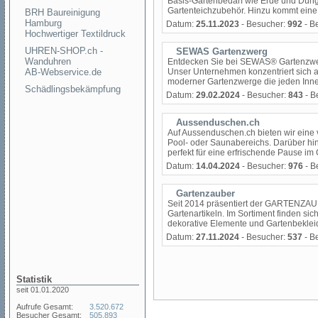
Basis-Gartenbedarf wie Erde und Dünge
Gartenteichzubehör. Hinzu kommt eine 
BRH Baureinigung
Hamburg
Datum:
25.11.2023
- Besucher:
992
- B
Hochwertiger Textildruck
UHREN-SHOP.ch -
SEWAS Gartenzwerg
Wanduhren
Entdecken Sie bei SEWAS® Gartenzwerg
AB-Webservice.de
Unser Unternehmen konzentriert sich a
moderner Gartenzwerge die jeden Innen
Schädlingsbekämpfung
Datum:
29.02.2024
- Besucher:
843
- B
Aussenduschen.ch
Auf Aussenduschen.ch bieten wir eine v
Pool- oder Saunabereichs. Darüber h
perfekt für eine erfrischende Pause im 
Datum:
14.04.2024
- Besucher:
976
- B
Gartenzauber
Seit 2014 präsentiert der GARTENZAU
Gartenartikeln. Im Sortiment finden s
dekorative Elemente und Gartenbekleidu
Datum:
27.11.2024
- Besucher:
537
- B
Statistik
seit 01.01.2020
Aufrufe Gesamt:
3.520.672
Besucher Gesamt:
505.893