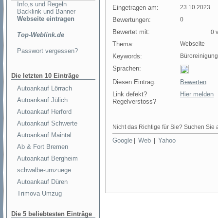
Info,s und Regeln
Eingetragen am:
23.10.2023
Backlink und Banner
Webseite eintragen
Bewertungen:
0
Bewertet mit:
0 v
Top-Weblink.de
Thema:
Webseite
Passwort vergessen?
Keywords:
Büroreinigung
Sprachen:
Die letzten 10 Einträge
Diesen Eintrag:
Bewerten
Autoankauf Lörrach
Link defekt?
Hier melden
Autoankauf Jülich
Regelverstoss?
Autoankauf Herford
Autoankauf Schwerte
Nicht das Richtige für Sie? Suchen Sie a
Autoankauf Maintal
Google
Web
Yahoo
|
|
Ab & Fort Bremen
Autoankauf Bergheim
schwalbe-umzuege
Autoankauf Düren
Trimova Umzug
Die 5 beliebtesten Einträge