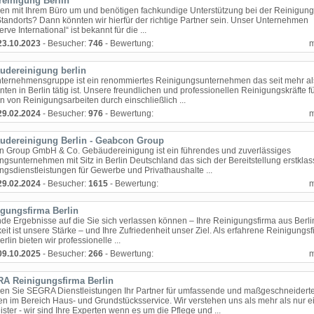
reinigung Berlin
hen mit Ihrem Büro um und benötigen fachkundige Unterstützung bei der Reinigun
tandorts? Dann könnten wir hierfür der richtige Partner sein. Unser Unternehmen
rve International“ ist bekannt für die ...
23.10.2023
- Besucher:
746
- Bewertung:
udereinigung berlin
ernehmensgruppe ist ein renommiertes Reinigungsunternehmen das seit mehr al
ten in Berlin tätig ist. Unsere freundlichen und professionellen Reinigungskräfte f
en von Reinigungsarbeiten durch einschließlich ...
29.02.2024
- Besucher:
976
- Bewertung:
udereinigung Berlin - Geabcon Group
 Group GmbH & Co. Gebäudereinigung ist ein führendes und zuverlässiges
gsunternehmen mit Sitz in Berlin Deutschland das sich der Bereitstellung erstklas
ngsdienstleistungen für Gewerbe und Privathaushalte ...
29.02.2024
- Besucher:
1615
- Bewertung:
igungsfirma Berlin
de Ergebnisse auf die Sie sich verlassen können – Ihre Reinigungsfirma aus Berli
it ist unsere Stärke – und Ihre Zufriedenheit unser Ziel. Als erfahrene Reinigungsf
Berlin bieten wir professionelle ...
09.10.2025
- Besucher:
266
- Bewertung:
A Reinigungsfirma Berlin
en Sie SEGRA Dienstleistungen Ihr Partner für umfassende und maßgeschneidert
n im Bereich Haus- und Grundstücksservice. Wir verstehen uns als mehr als nur e
ister - wir sind Ihre Experten wenn es um die Pflege und ...