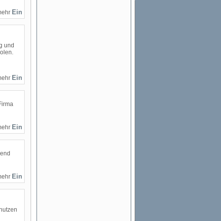
mehr
ig und
olen.
mehr
Firma
mehr
gend
mehr
enutzen