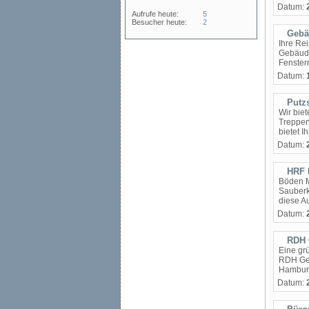
Datum:
Aufrufe heute:
5
Besucher heute:
2
Gebä
Ihre Re
Gebäude
Fensterr
Datum:
Putz
Wir bie
Treppen
bietet I
Datum:
HRF 
Böden M
Sauberk
diese A
Datum:
RDH 
Eine gr
RDH Geb
Hamburg
Datum: