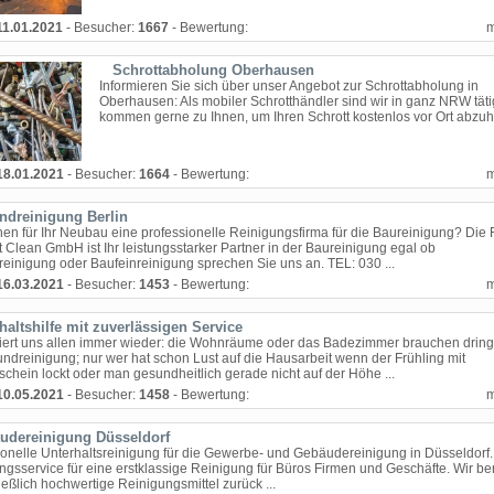
11.01.2021
- Besucher:
1667
- Bewertung:
Schrottabholung Oberhausen
Informieren Sie sich über unser Angebot zur Schrottabholung in
Oberhausen: Als mobiler Schrotthändler sind wir in ganz NRW tät
kommen gerne zu Ihnen, um Ihren Schrott kostenlos vor Ort abzuh
18.01.2021
- Besucher:
1664
- Bewertung:
ndreinigung Berlin
hen für Ihr Neubau eine professionelle Reinigungsfirma für die Baureinigung? Die 
 Clean GmbH ist Ihr leistungsstarker Partner in der Baureinigung egal ob
einigung oder Baufeinreinigung sprechen Sie uns an. TEL: 030 ...
16.03.2021
- Besucher:
1453
- Bewertung:
altshilfe mit zuverlässigen Service
iert uns allen immer wieder: die Wohnräume oder das Badezimmer brauchen drin
undreinigung; nur wer hat schon Lust auf die Hausarbeit wenn der Frühling mit
chein lockt oder man gesundheitlich gerade nicht auf der Höhe ...
10.05.2021
- Besucher:
1458
- Bewertung:
udereinigung Düsseldorf
ionelle Unterhaltsreinigung für die Gewerbe- und Gebäudereinigung in Düsseldorf.
ngsservice für eine erstklassige Reinigung für Büros Firmen und Geschäfte. Wir b
eßlich hochwertige Reinigungsmittel zurück ...