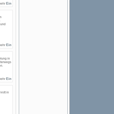
mehr
on
m
 und
mehr
lung in
nterwegs
en.
mehr
rott in