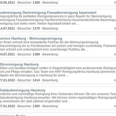
20.06.2021
- Besucher:
1369
- Bewertung:
udereinigung Dachreinigung Fassadenreinigung bayernweit
inigungsfirma für perfekten Reinigungsservice in ganz Bayern für Steinreinigung
reinigung Fassadenreinigung Dachbeschichtung Hausmeisterdienste Baureinig
einigung und vieles mehr. Neben Ingolstadt bieten wir ...
14.07.2021
- Besucher:
1370
- Bewertung:
service Hamburg - Wohnungsreinigung
ten Ihnen schnell eine kompetente Putzfrau für die Wohnungsreinigung
hausreinigung bis zu Fensterputzen wir putzen und reinigen zuverlässig. Putzserv
hnen schnell und unkompliziert eine zuverlässige Putzfrau die ...
24.07.2021
- Besucher:
1389
- Bewertung:
Büroreinigung Hamburg
öbel und sanitäre Anlagen sollten in Regelmäßigkeit eine professionelle Reinigun
eit und Pflege erhalten. Das Team von HRF Reinigungsfirma Hamburg übernimmt
ufgabe der Büroreinigung in Hamburg für seine ...
27.01.2022
- Besucher:
1414
- Bewertung:
Gebäudereinigung Hamburg
ündliche und nachhaltige Reinigung Ihres Gebäudes können Sie von unserem Tea
äudereinigung Hamburg erwarten. Wir können einen regelmäßigen Reinigungsdi
 vereinbaren der stets optimal eingehalten und ...
27.01.2022
- Besucher:
1365
- Bewertung: