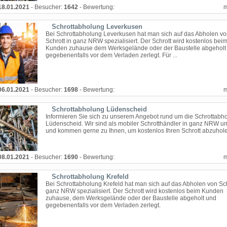
18.01.2021
- Besucher:
1642
- Bewertung:
Schrottabholung Leverkusen
Bei Schrottabholung Leverkusen hat man sich auf das Abholen v
Schrott in ganz NRW spezialisiert. Der Schrott wird kostenlos bei
Kunden zuhause dem Werksgelände oder der Baustelle abgeholt
gegebenenfalls vor dem Verladen zerlegt. Für ...
06.01.2021
- Besucher:
1698
- Bewertung:
Schrottabholung Lüdenscheid
Informieren Sie sich zu unserem Angebot rund um die Schrottabho
Lüdenscheid. Wir sind als mobiler Schrotthändler in ganz NRW u
und kommen gerne zu Ihnen, um kostenlos Ihren Schrott abzuhol
08.01.2021
- Besucher:
1690
- Bewertung:
Schrottabholung Krefeld
Bei Schrottabholung Krefeld hat man sich auf das Abholen von Sch
ganz NRW spezialisiert. Der Schrott wird kostenlos beim Kunden
zuhause, dem Werksgelände oder der Baustelle abgeholt und
gegebenenfalls vor dem Verladen zerlegt.