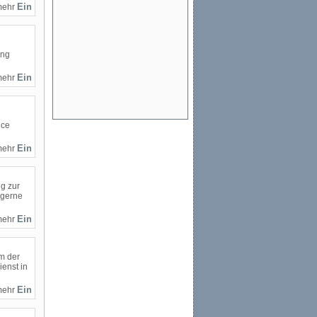
mehr
ung
mehr
ice
mehr
g zur
 gerne
mehr
m der
enst in
mehr