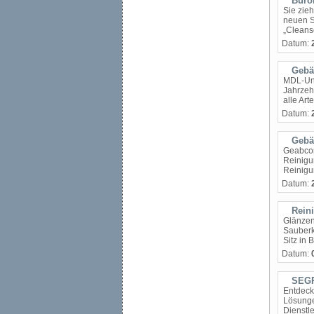
Büro
Sie zie
neuen S
„Cleanse
Datum:
Gebä
MDL-Unt
Jahrzehn
alle Art
Datum:
Gebä
Geabcon
Reinigun
Reinigu
Datum:
Rein
Glänzen
Sauberke
Sitz in 
Datum:
SEGR
Entdeck
Lösunge
Dienstle