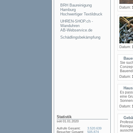
BRH Baureinigung
Datum:
Hamburg
Hochwertiger Textildruck
UHREN-SHOP.ch -
Wanduhren
AB-Webservice.de
Schädlingsbekämpfung
Datum:
Baue
Sie suc
Conzept
Bauendr
Datum:
Haush
Es pass
eine Gr
Sonnens
Datum:
Statistik
Gebä
seit 01.01.2020
Profess
Reinigu
Aufrufe Gesamt:
3.520.639
ausschli
Besucher Gesamt:
505.874