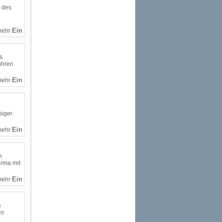
g des
mehr
s
ühren
mehr
siger
mehr
n
irma mit
mehr
e
in