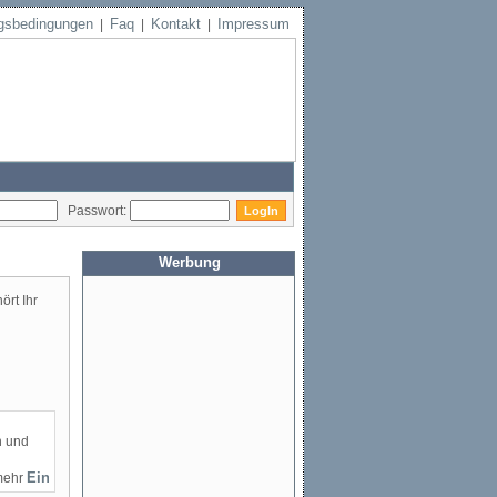
gsbedingungen
Faq
Kontakt
Impressum
|
|
|
Passwort:
Werbung
ört Ihr
n und
mehr