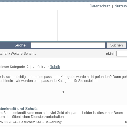
Datenschutz
Nutzun
|
Suche:
chaft / Weitere Seiten...
eMail:
Rubrik
 dieser Kategorie:
2
| zurück zur
k ist schon richtig - aber eine passende Kategorie wurde nicht gefunden? Dann geh
er hinein - wir werden eine passende Kategorie für Sie erstellen!
1
tenkredit und Schufa
em Beamtenkredit kann man sehr viel Geld einsparen. Leider ist dieser nur Beamte
ern des öffentlichen Dienstes vorbehalten.
26.08.2024
- Besucher:
641
- Bewertung: