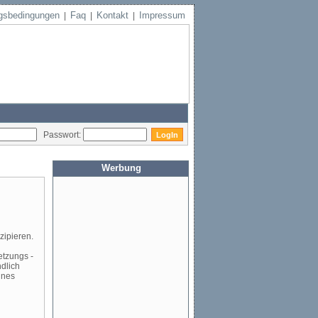
gsbedingungen
Faq
Kontakt
Impressum
|
|
|
Passwort:
Werbung
zipieren.
etzungs -
ndlich
ines