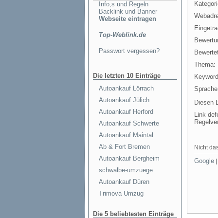
Kategori
Info,s und Regeln
Backlink und Banner
Webadre
Webseite eintragen
Eingetr
Top-Weblink.de
Bewertu
Passwort vergessen?
Bewertet
Thema:
Die letzten 10 Einträge
Keyword
Autoankauf Lörrach
Sprache
Autoankauf Jülich
Diesen E
Autoankauf Herford
Link def
Regelve
Autoankauf Schwerte
Autoankauf Maintal
Ab & Fort Bremen
Nicht das
Autoankauf Bergheim
Google
schwalbe-umzuege
Autoankauf Düren
Trimova Umzug
Die 5 beliebtesten Einträge