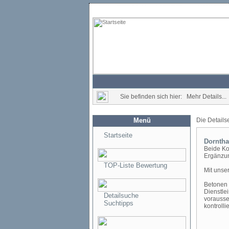
Sie befinden sich hier: Mehr Details...
Menü
Die Details
Startseite
Dorntha
Beide Ko
Ergänzun
TOP-Liste Bewertung
Mit unse
Betonen 
Dienstlei
Detailsuche
vorausse
Suchtipps
kontrolli