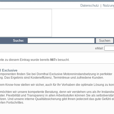
Datenschutz
Nutzun
|
Suche:
eMail:
eite zu diesem Eintrag wurde bereits
987
x besucht.
l Exclusive
mponenten finden Sie bei Dornthal Exclusive Motoreninstandsetzung in perfekter
g. Das Ergebnis sind Kosteneffizienz, Termintreue und zufriedene Kunden.
rem Know-how stellen wir sicher, auch für Ihr Vorhaben die optimale Lösung zu kon
möchten wir unsere kompetente Beratung, denn wir verstehen uns als Ihr Instands
ster. Flexibilität und Transparenz in allen Arbeitsstufen können Sie als selbstverstä
tzen. Und unsere interne Qualitätssicherung gibt Ihnen jederzeit das gute Gefühl e
erten Fortschrittes.