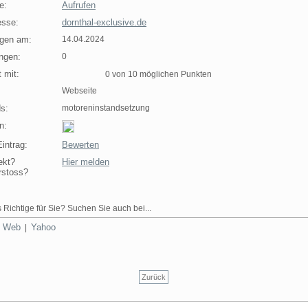
e:
Aufrufen
sse:
dornthal-exclusive.de
agen am:
14.04.2024
ngen:
0
 mit:
0 von 10 möglichen Punkten
Webseite
s:
motoreninstandsetzung
n:
intrag:
Bewerten
ekt?
Hier melden
rstoss?
 Richtige für Sie? Suchen Sie auch bei...
Web
Yahoo
|
|
Zurück