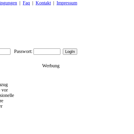
ingungen
|
Faq
|
Kontakt
|
Impressum
Passwort:
Werbung
mzug
 vor
sionelle
re
er