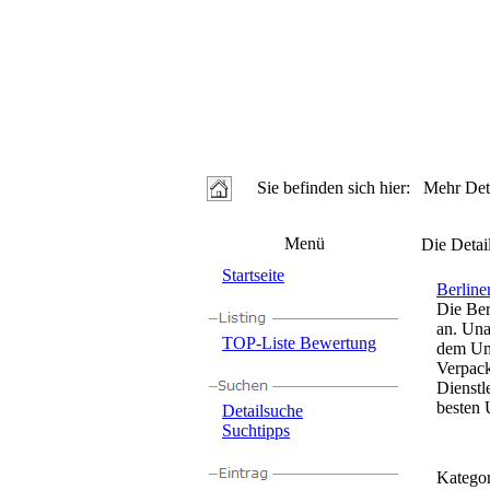
Sie befinden sich hier: Mehr Deta
Menü
Die Detai
Startseite
Berlin
Die Ber
an. Una
TOP-Liste Bewertung
dem Umz
Verpack
Dienstl
besten 
Detailsuche
Suchtipps
Kategor