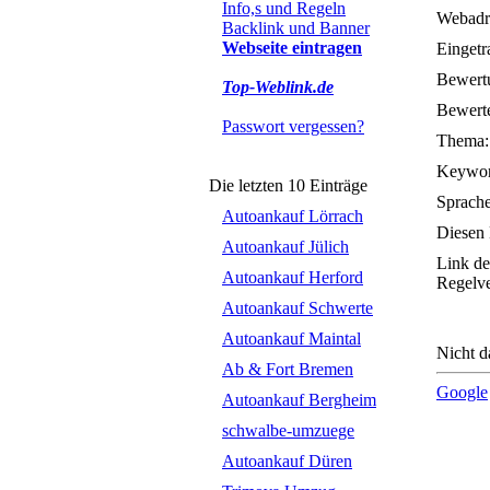
Info,s und Regeln
Webadr
Backlink und Banner
Webseite eintragen
Eingetr
Bewert
Top-Weblink.de
Bewerte
Passwort vergessen?
Thema:
Keywor
Die letzten 10 Einträge
Sprache
Autoankauf Lörrach
Diesen 
Autoankauf Jülich
Link de
Autoankauf Herford
Regelve
Autoankauf Schwerte
Autoankauf Maintal
Nicht d
Ab & Fort Bremen
Google
Autoankauf Bergheim
schwalbe-umzuege
Autoankauf Düren