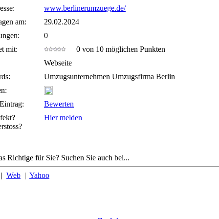
esse:
www.berlinerumzuege.de/
agen am:
29.02.2024
ungen:
0
t mit:
0 von 10 möglichen Punkten
Webseite
ds:
Umzugsunternehmen Umzugsfirma Berlin
n:
Eintrag:
Bewerten
fekt?
Hier melden
rstoss?
as Richtige für Sie? Suchen Sie auch bei...
|
Web
|
Yahoo