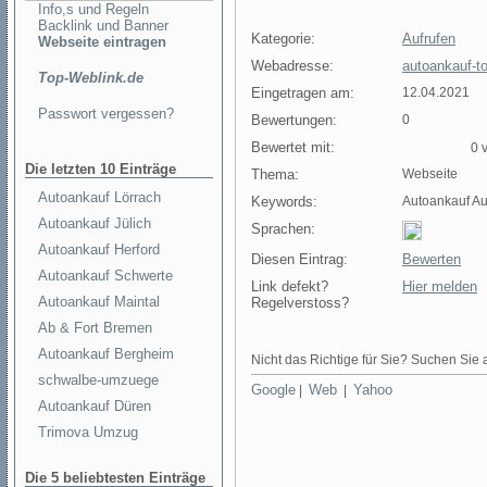
Info,s und Regeln
Backlink und Banner
Kategorie:
Aufrufen
Webseite eintragen
Webadresse:
autoankauf-t
Top-Weblink.de
Eingetragen am:
12.04.2021
Passwort vergessen?
Bewertungen:
0
Bewertet mit:
0 v
Die letzten 10 Einträge
Thema:
Webseite
Autoankauf Lörrach
Keywords:
Autoankauf Au
Autoankauf Jülich
Sprachen:
Autoankauf Herford
Diesen Eintrag:
Bewerten
Autoankauf Schwerte
Link defekt?
Hier melden
Autoankauf Maintal
Regelverstoss?
Ab & Fort Bremen
Autoankauf Bergheim
Nicht das Richtige für Sie? Suchen Sie a
schwalbe-umzuege
Google
Web
Yahoo
|
|
Autoankauf Düren
Trimova Umzug
Die 5 beliebtesten Einträge