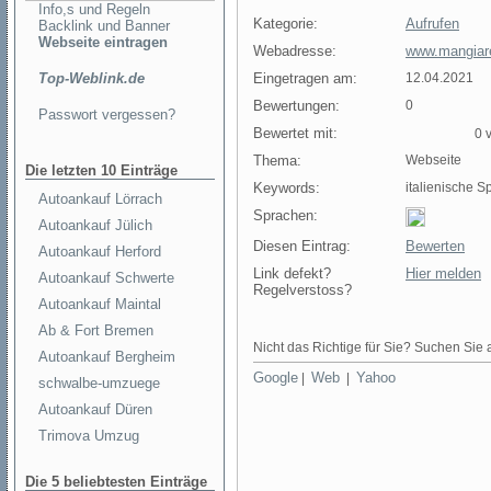
Info,s und Regeln
Kategorie:
Aufrufen
Backlink und Banner
Webseite eintragen
Webadresse:
www.mangiar
Top-Weblink.de
Eingetragen am:
12.04.2021
Bewertungen:
0
Passwort vergessen?
Bewertet mit:
0 v
Thema:
Webseite
Die letzten 10 Einträge
Keywords:
italienische S
Autoankauf Lörrach
Sprachen:
Autoankauf Jülich
Diesen Eintrag:
Bewerten
Autoankauf Herford
Link defekt?
Hier melden
Autoankauf Schwerte
Regelverstoss?
Autoankauf Maintal
Ab & Fort Bremen
Nicht das Richtige für Sie? Suchen Sie a
Autoankauf Bergheim
Google
Web
Yahoo
|
|
schwalbe-umzuege
Autoankauf Düren
Trimova Umzug
Die 5 beliebtesten Einträge