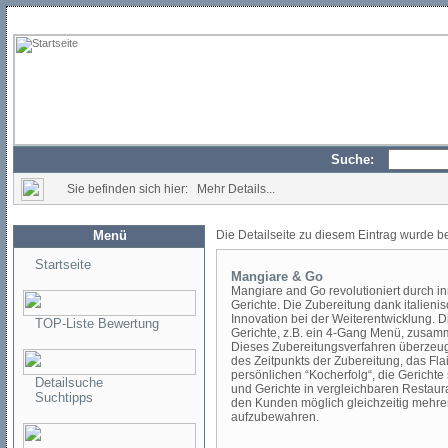
Suche:
Sie befinden sich hier: Mehr Details...
Menü
Die Detailseite zu diesem Eintrag wurde b
Startseite
Mangiare & Go
Mangiare and Go revolutioniert durch in
Gerichte. Die Zubereitung dank italieni
Innovation bei der Weiterentwicklung. 
TOP-Liste Bewertung
Gerichte, z.B. ein 4-Gang Menü, zusam
Dieses Zubereitungsverfahren überzeugt 
des Zeitpunkts der Zubereitung, das F
persönlichen “Kocherfolg“, die Gerichte 
Detailsuche
und Gerichte in vergleichbaren Restauran
Suchtipps
den Kunden möglich gleichzeitig mehrer
aufzubewahren.