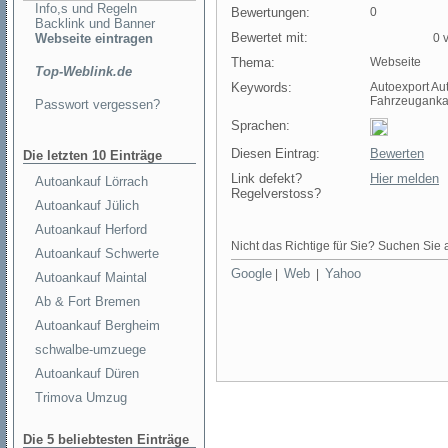
Info,s und Regeln
Bewertungen:
0
Backlink und Banner
Bewertet mit:
Webseite eintragen
0 v
Thema:
Webseite
Top-Weblink.de
Keywords:
Autoexport A
Fahrzeuganka
Passwort vergessen?
Sprachen:
Diesen Eintrag:
Bewerten
Die letzten 10 Einträge
Link defekt?
Hier melden
Autoankauf Lörrach
Regelverstoss?
Autoankauf Jülich
Autoankauf Herford
Nicht das Richtige für Sie? Suchen Sie a
Autoankauf Schwerte
Google
Web
Yahoo
|
|
Autoankauf Maintal
Ab & Fort Bremen
Autoankauf Bergheim
schwalbe-umzuege
Autoankauf Düren
Trimova Umzug
Die 5 beliebtesten Einträge