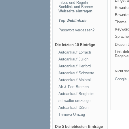
Eingetr
Info,s und Regeln
Backlink und Banner
Bewertu
Webseite eintragen
Bewertet
Top-Weblink.de
Thema:
Keyword
Passwort vergessen?
Sprache
Diesen E
Die letzten 10 Einträge
Link def
Autoankauf Lörrach
Regelve
Autoankauf Jülich
Autoankauf Herford
Nicht das
Autoankauf Schwerte
Google
Autoankauf Maintal
Ab & Fort Bremen
Autoankauf Bergheim
schwalbe-umzuege
Autoankauf Düren
Trimova Umzug
Die 5 beliebtesten Einträge