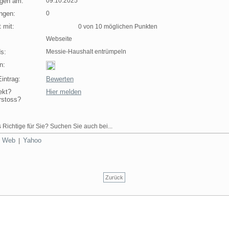
agen am:
09.10.2025
ngen:
0
 mit:
0 von 10 möglichen Punkten
Webseite
s:
Messie-Haushalt entrümpeln
n:
intrag:
Bewerten
ekt?
Hier melden
rstoss?
 Richtige für Sie? Suchen Sie auch bei...
Web
Yahoo
|
|
Zurück