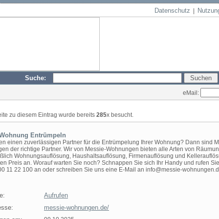
Datenschutz
Nutzun
|
Suche:
eMail:
eite zu diesem Eintrag wurde bereits
285
x besucht.
 Wohnung Entrümpeln
en einen zuverlässigen Partner für die Entrümpelung Ihrer Wohnung? Dann sind M
n der richtige Partner. Wir von Messie-Wohnungen bieten alle Arten von Räumu
eßlich Wohnungsauflösung, Haushaltsauflösung, Firmenauflösung und Kellerauflös
en Preis an. Worauf warten Sie noch? Schnappen Sie sich Ihr Handy und rufen Si
00 11 22 100 an oder schreiben Sie uns eine E-Mail an info@messie-wohnungen.d
e:
Aufrufen
sse:
messie-wohnungen.de/