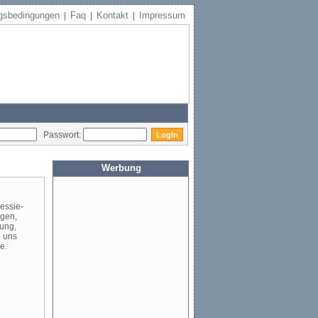
gsbedingungen
Faq
Kontakt
Impressum
|
|
|
Passwort:
Werbung
essie-
ngen,
ung,
e uns
e.