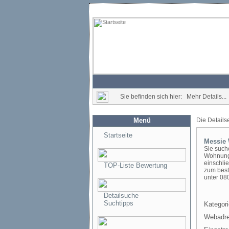
Sie befinden sich hier: Mehr Details...
Menü
Die Details
Startseite
Messie
Sie such
Wohnunge
einschli
TOP-Liste Bewertung
zum best
unter 08
Detailsuche
Suchtipps
Kategori
Webadre