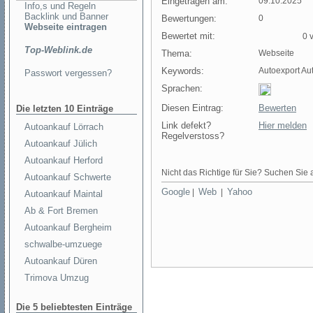
Eingetragen am:
09.10.2025
Info,s und Regeln
Backlink und Banner
Bewertungen:
0
Webseite eintragen
Bewertet mit:
0 v
Top-Weblink.de
Thema:
Webseite
Keywords:
Autoexport A
Passwort vergessen?
Sprachen:
Diesen Eintrag:
Bewerten
Die letzten 10 Einträge
Link defekt?
Hier melden
Autoankauf Lörrach
Regelverstoss?
Autoankauf Jülich
Autoankauf Herford
Nicht das Richtige für Sie? Suchen Sie a
Autoankauf Schwerte
Google
Web
Yahoo
|
|
Autoankauf Maintal
Ab & Fort Bremen
Autoankauf Bergheim
schwalbe-umzuege
Autoankauf Düren
Trimova Umzug
Die 5 beliebtesten Einträge