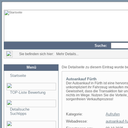
Suche:
Sie befinden sich hier: Mehr Details...
Menü
Die Detailseite zu diesem Eintrag wurde b
Startseite
Autoankauf Fürth
Der Autoankauf in Fürth ist eine hervorr
unkompliziert ihr Fahrzeug verkaufen m
Gewissheit, dass die Transaktion fair un
TOP-Liste Bewertung
nichts im Wege. Nutzen Sie die Vorteile,
sorgenfreien Verkaufsprozess!
Detailsuche
Suchtipps
Kategorie:
Aufrufen
Webadresse:
autoankauf-fu