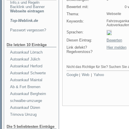
Info,s und Regeln
Backlink und Banner
Bewertet mit:
0 v
Webseite eintragen
Thema:
Webseite
Top-Weblink.de
Keywords:
Fahrzeuganka
Autoverkaufe
Passwort vergessen?
Sprachen:
Diesen Eintrag:
Bewerten
Die letzten 10 Einträge
Link defekt?
Hier melden
Regelverstoss?
Autoankauf Lörrach
Autoankauf Jülich
Autoankauf Herford
Nicht das Richtige für Sie? Suchen Sie a
Autoankauf Schwerte
Google
Web
Yahoo
|
|
Autoankauf Maintal
Ab & Fort Bremen
Autoankauf Bergheim
schwalbe-umzuege
Autoankauf Düren
Trimova Umzug
Die 5 beliebtesten Einträge