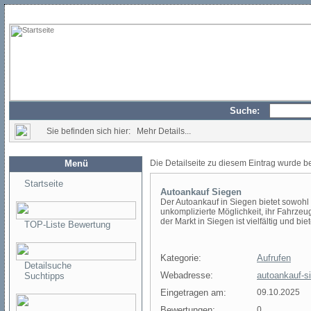
Suche:
Sie befinden sich hier: Mehr Details...
Menü
Die Detailseite zu diesem Eintrag wurde b
Startseite
Autoankauf Siegen
Der Autoankauf in Siegen bietet sowohl
unkomplizierte Möglichkeit, ihr Fahrz
der Markt in Siegen ist vielfältig und bi
TOP-Liste Bewertung
Kategorie:
Aufrufen
Detailsuche
Webadresse:
autoankauf-s
Suchtipps
Eingetragen am:
09.10.2025
Bewertungen:
0