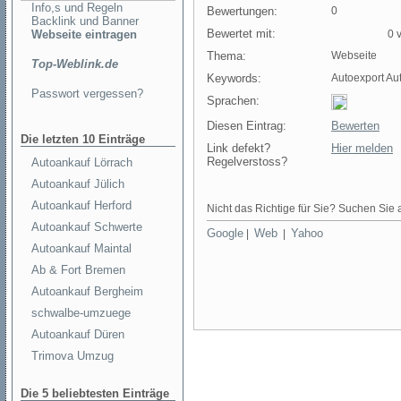
Info,s und Regeln
Bewertungen:
0
Backlink und Banner
Bewertet mit:
Webseite eintragen
0 v
Thema:
Webseite
Top-Weblink.de
Keywords:
Autoexport Au
Passwort vergessen?
Sprachen:
Diesen Eintrag:
Bewerten
Die letzten 10 Einträge
Link defekt?
Hier melden
Regelverstoss?
Autoankauf Lörrach
Autoankauf Jülich
Autoankauf Herford
Nicht das Richtige für Sie? Suchen Sie a
Autoankauf Schwerte
Google
Web
Yahoo
|
|
Autoankauf Maintal
Ab & Fort Bremen
Autoankauf Bergheim
schwalbe-umzuege
Autoankauf Düren
Trimova Umzug
Die 5 beliebtesten Einträge