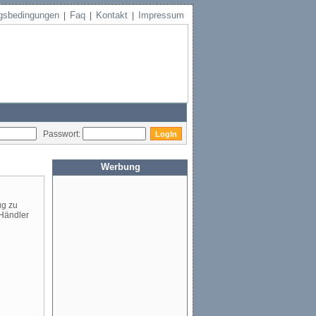
gsbedingungen
Faq
Kontakt
Impressum
|
|
|
Passwort:
Werbung
ug zu
 Händler