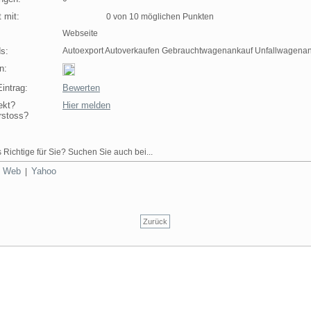
 mit:
0 von 10 möglichen Punkten
Webseite
s:
Autoexport Autoverkaufen Gebrauchtwagenankauf Unfallwagenan
n:
intrag:
Bewerten
ekt?
Hier melden
rstoss?
 Richtige für Sie? Suchen Sie auch bei...
Web
Yahoo
|
|
Zurück