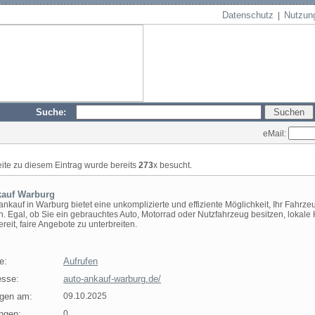
Datenschutz
Nutzun
|
Suche:
eMail:
eite zu diesem Eintrag wurde bereits
273
x besucht.
kauf Warburg
nkauf in Warburg bietet eine unkomplizierte und effiziente Möglichkeit, Ihr Fahrze
n. Egal, ob Sie ein gebrauchtes Auto, Motorrad oder Nutzfahrzeug besitzen, lokale
reit, faire Angebote zu unterbreiten.
e:
Aufrufen
sse:
auto-ankauf-warburg.de/
agen am:
09.10.2025
ngen:
0