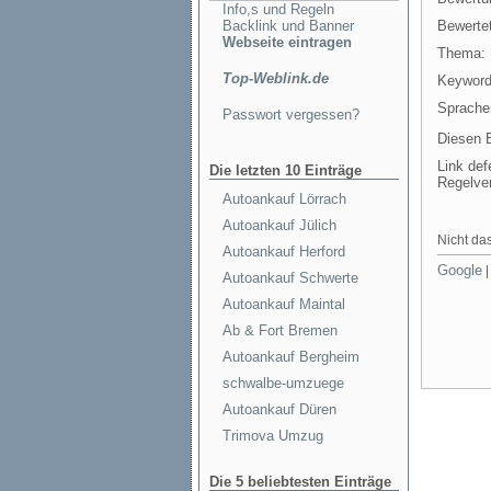
Info,s und Regeln
Backlink und Banner
Bewertet
Webseite eintragen
Thema:
Top-Weblink.de
Keyword
Sprache
Passwort vergessen?
Diesen E
Link def
Die letzten 10 Einträge
Regelve
Autoankauf Lörrach
Autoankauf Jülich
Nicht das
Autoankauf Herford
Google
Autoankauf Schwerte
Autoankauf Maintal
Ab & Fort Bremen
Autoankauf Bergheim
schwalbe-umzuege
Autoankauf Düren
Trimova Umzug
Die 5 beliebtesten Einträge