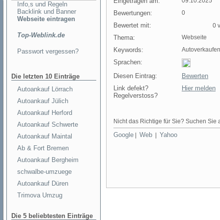
Eingetragen am:
09.10.2025
Info,s und Regeln
Backlink und Banner
Bewertungen:
0
Webseite eintragen
Bewertet mit:
0 v
Top-Weblink.de
Thema:
Webseite
Keywords:
Autoverkaufe
Passwort vergessen?
Sprachen:
Diesen Eintrag:
Bewerten
Die letzten 10 Einträge
Link defekt?
Hier melden
Autoankauf Lörrach
Regelverstoss?
Autoankauf Jülich
Autoankauf Herford
Nicht das Richtige für Sie? Suchen Sie a
Autoankauf Schwerte
Google
Web
Yahoo
|
|
Autoankauf Maintal
Ab & Fort Bremen
Autoankauf Bergheim
schwalbe-umzuege
Autoankauf Düren
Trimova Umzug
Die 5 beliebtesten Einträge