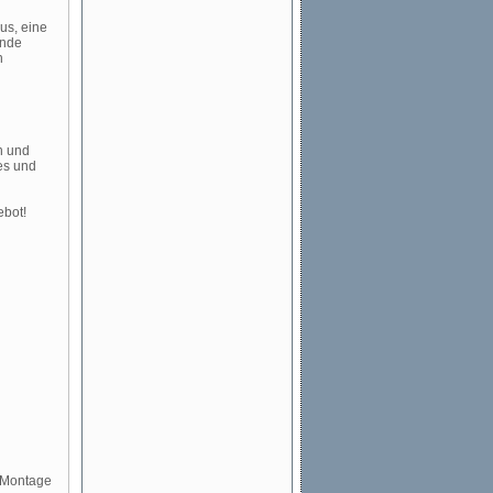
us, eine
ende
n
n und
res und
ebot!
 Montage