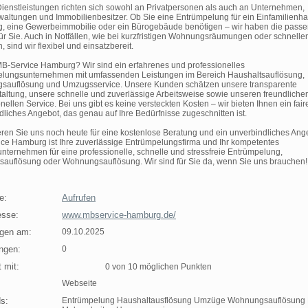
ienstleistungen richten sich sowohl an Privatpersonen als auch an Unternehmen,
altungen und Immobilienbesitzer. Ob Sie eine Entrümpelung für ein Einfamilienha
 eine Gewerbeimmobilie oder ein Bürogebäude benötigen – wir haben die pass
ür Sie. Auch in Notfällen, wie bei kurzfristigen Wohnungsräumungen oder schnelle
sind wir flexibel und einsatzbereit.
-Service Hamburg? Wir sind ein erfahrenes und professionelles
lungsunternehmen mit umfassenden Leistungen im Bereich Haushaltsauflösung,
auflösung und Umzugsservice. Unsere Kunden schätzen unsere transparente
taltung, unsere schnelle und zuverlässige Arbeitsweise sowie unseren freundliche
nellen Service. Bei uns gibt es keine versteckten Kosten – wir bieten Ihnen ein fai
dliches Angebot, das genau auf Ihre Bedürfnisse zugeschnitten ist.
eren Sie uns noch heute für eine kostenlose Beratung und ein unverbindliches Ang
ce Hamburg ist Ihre zuverlässige Entrümpelungsfirma und Ihr kompetentes
ternehmen für eine professionelle, schnelle und stressfreie Entrümpelung,
sauflösung oder Wohnungsauflösung. Wir sind für Sie da, wenn Sie uns brauchen!
e:
Aufrufen
sse:
www.mbservice-hamburg.de/
agen am:
09.10.2025
ngen:
0
 mit:
0 von 10 möglichen Punkten
Webseite
s:
Entrümpelung Haushaltausflösung Umzüge Wohnungsauflösung