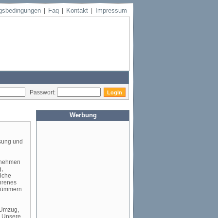
gsbedingungen
Faq
Kontakt
Impressum
|
|
|
Passwort:
Werbung
sung und
rnehmen
g,
iche
ahrenes
 kümmern
 Umzug,
. Unsere