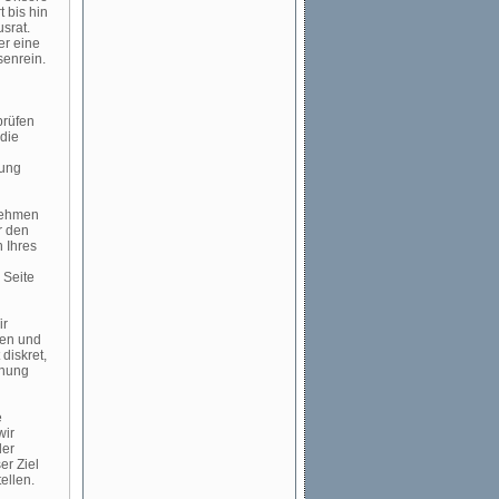
 bis hin
srat.
er eine
senrein.
prüfen
die
gung
rnehmen
r den
 Ihres
 Seite
ir
gen und
diskret,
hnung
e
wir
der
er Ziel
ellen.