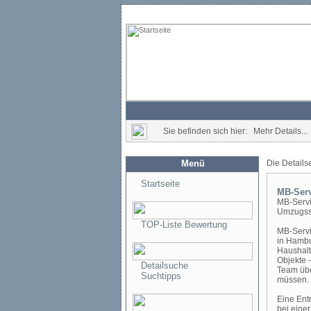
Sie befinden sich hier: Mehr Details...
Menü
Die Details
Startseite
MB-Serv
MB-Servi
Umzugss
TOP-Liste Bewertung
MB-Servi
in Hambu
Haushalt
Objekte 
Detailsuche
Team übe
Suchtipps
müssen.
Eine Ent
bei eine