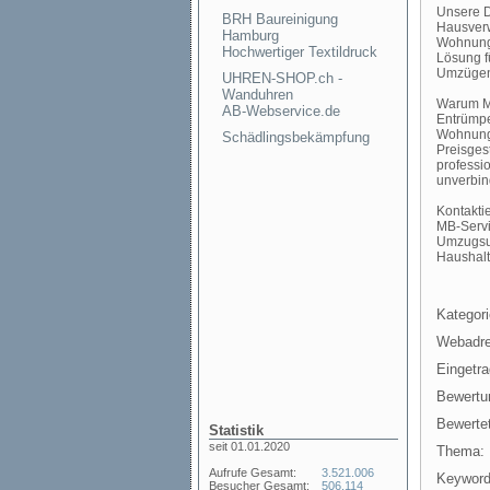
Unsere D
BRH Baureinigung
Hausverw
Hamburg
Wohnung,
Hochwertiger Textildruck
Lösung f
Umzügen, 
UHREN-SHOP.ch -
Wanduhren
Warum MB
AB-Webservice.de
Entrümpe
Wohnungs
Schädlingsbekämpfung
Preisges
professio
unverbin
Kontakti
MB-Servi
Umzugsun
Haushalt
Kategori
Webadre
Eingetr
Bewertu
Bewertet
Statistik
seit 01.01.2020
Thema:
Aufrufe Gesamt:
3.521.006
Keyword
Besucher Gesamt:
506.114