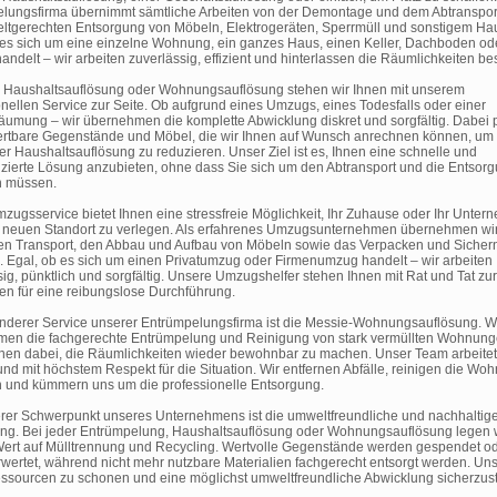
lungsfirma übernimmt sämtliche Arbeiten von der Demontage und dem Abtransport
ltgerechten Entsorgung von Möbeln, Elektrogeräten, Sperrmüll und sonstigem Hau
 es sich um eine einzelne Wohnung, ein ganzes Haus, einen Keller, Dachboden od
ndelt – wir arbeiten zuverlässig, effizient und hinterlassen die Räumlichkeiten be
r Haushaltsauflösung oder Wohnungsauflösung stehen wir Ihnen mit unserem
onellen Service zur Seite. Ob aufgrund eines Umzugs, eines Todesfalls oder einer
umung – wir übernehmen die komplette Abwicklung diskret und sorgfältig. Dabei 
ertbare Gegenstände und Möbel, die wir Ihnen auf Wunsch anrechnen können, um 
er Haushaltsauflösung zu reduzieren. Unser Ziel ist es, Ihnen eine schnelle und
zierte Lösung anzubieten, ohne dass Sie sich um den Abtransport und die Entsor
 müssen.
zugsservice bietet Ihnen eine stressfreie Möglichkeit, Ihr Zuhause oder Ihr Unte
 neuen Standort zu verlegen. Als erfahrenes Umzugsunternehmen übernehmen wi
en Transport, den Abbau und Aufbau von Möbeln sowie das Verpacken und Sichern
. Egal, ob es sich um einen Privatumzug oder Firmenumzug handelt – wir arbeiten
ig, pünktlich und sorgfältig. Unsere Umzugshelfer stehen Ihnen mit Rat und Tat zur
en für eine reibungslose Durchführung.
nderer Service unserer Entrümpelungsfirma ist die Messie-Wohnungsauflösung. W
en die fachgerechte Entrümpelung und Reinigung von stark vermüllten Wohnun
hnen dabei, die Räumlichkeiten wieder bewohnbar zu machen. Unser Team arbeitet 
 und mit höchstem Respekt für die Situation. Wir entfernen Abfälle, reinigen die Wo
h und kümmern uns um die professionelle Entsorgung.
erer Schwerpunkt unseres Unternehmens ist die umweltfreundliche und nachhaltig
ng. Bei jeder Entrümpelung, Haushaltsauflösung oder Wohnungsauflösung legen 
ert auf Mülltrennung und Recycling. Wertvolle Gegenstände werden gespendet o
rwertet, während nicht mehr nutzbare Materialien fachgerecht entsorgt werden. Uns
Ressourcen zu schonen und eine möglichst umweltfreundliche Abwicklung sicherzust