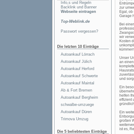
Info,s und Regeln
Entrümpe
Backlink und Banner
zur umwe
Webseite eintragen
Egal, ob
Garage ha
Top-Weblink.de
Bei eine
professi
Passwort vergessen?
Zwangsrä
wir verw
Kosten d
unkompli
Die letzten 10 Einträge
kümmern
Autoankauf Lörrach
Unser Um
Autoankauf Jülich
an einen
komplett
Autoankauf Herford
Hausrats
zuverläss
Autoankauf Schwerte
und sorg
Autoankauf Maintal
Ein beso
Ab & Fort Bremen
übernehm
helfen I
Autoankauf Bergheim
effizient
gründlic
schwalbe-umzuege
Autoankauf Düren
Ein weit
Entsorgu
Trimova Umzug
großen W
weiterve
ist es, 
Die 5 beliebtesten Einträge