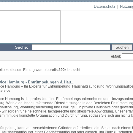
Datenschutz
Nutzun
|
Suche:
eMail:
eite zu diesem Eintrag wurde bereits
290
x besucht.
ice Hamburg - Entrümpelungen & Hau...
ce Hamburg – Ihr Experte für Entrümpelung, Haushaltsauflösung, Wohnungsauflö
ervice
ce Hamburg ist Ihr professionelles Entrümpelungsunternehmen und Umzugsunte
rg. Wir bieten Ihnen umfassende Dienstleistungen in den Bereichen Entrümpelun
sauflösung, Wohnungsauflösung und Umzüge. Ob private Haushalte oder gewerbl
– wir sorgen für eine schnelle, fachgerechte und stressfreie Abwicklung. Unser erf
rnimmt die komplette Organisation und Durchführung, sodass Sie sich um nichts
rümpelung kann aus verschiedenen Gründen erforderlich sein: Sei es nach einem
r Haushaltsauflösung, einer Geschäftsauflösung oder einfach, um Platz zu schaffen