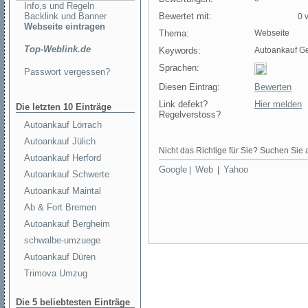
Info,s und Regeln
Backlink und Banner
Bewertet mit:
0 v
Webseite eintragen
Thema:
Webseite
Top-Weblink.de
Keywords:
Autoankauf G
Sprachen:
Passwort vergessen?
Diesen Eintrag:
Bewerten
Link defekt?
Hier melden
Die letzten 10 Einträge
Regelverstoss?
Autoankauf Lörrach
Autoankauf Jülich
Nicht das Richtige für Sie? Suchen Sie a
Autoankauf Herford
Google
Web
Yahoo
|
|
Autoankauf Schwerte
Autoankauf Maintal
Ab & Fort Bremen
Autoankauf Bergheim
schwalbe-umzuege
Autoankauf Düren
Trimova Umzug
Die 5 beliebtesten Einträge