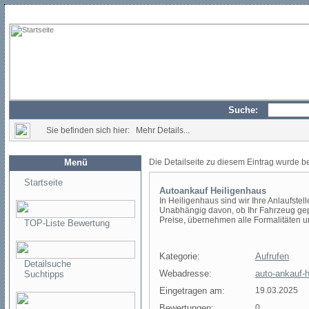
Suche:
Sie befinden sich hier: Mehr Details...
Menü
Die Detailseite zu diesem Eintrag wurde b
Startseite
Autoankauf Heiligenhaus
In Heiligenhaus sind wir Ihre Anlaufste
Unabhängig davon, ob Ihr Fahrzeug gepfle
Preise, übernehmen alle Formalitäten u
TOP-Liste Bewertung
Kategorie:
Aufrufen
Detailsuche
Webadresse:
auto-ankauf-h
Suchtipps
Eingetragen am:
19.03.2025
Bewertungen:
0