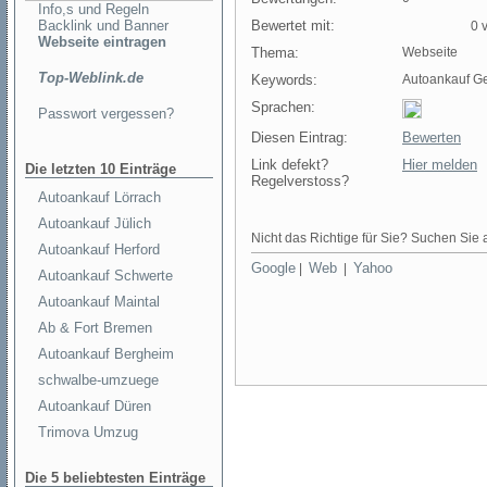
Info,s und Regeln
Backlink und Banner
Bewertet mit:
0 v
Webseite eintragen
Thema:
Webseite
Top-Weblink.de
Keywords:
Autoankauf G
Sprachen:
Passwort vergessen?
Diesen Eintrag:
Bewerten
Link defekt?
Hier melden
Die letzten 10 Einträge
Regelverstoss?
Autoankauf Lörrach
Autoankauf Jülich
Nicht das Richtige für Sie? Suchen Sie a
Autoankauf Herford
Google
Web
Yahoo
|
|
Autoankauf Schwerte
Autoankauf Maintal
Ab & Fort Bremen
Autoankauf Bergheim
schwalbe-umzuege
Autoankauf Düren
Trimova Umzug
Die 5 beliebtesten Einträge