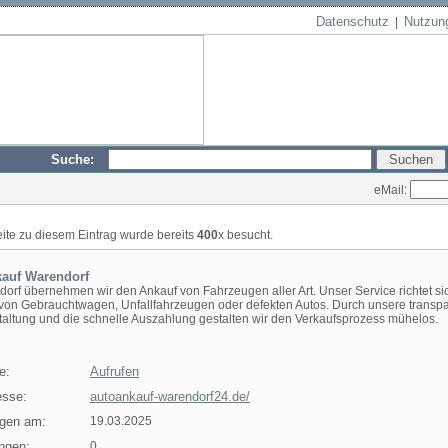
Datenschutz
Nutzun
|
Suche:
eMail:
eite zu diesem Eintrag wurde bereits
400
x besucht.
auf Warendorf
dorf übernehmen wir den Ankauf von Fahrzeugen aller Art. Unser Service richtet si
 von Gebrauchtwagen, Unfallfahrzeugen oder defekten Autos. Durch unsere transp
taltung und die schnelle Auszahlung gestalten wir den Verkaufsprozess mühelos.
e:
Aufrufen
sse:
autoankauf-warendorf24.de/
agen am:
19.03.2025
ngen:
0