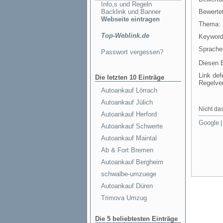
Info,s und Regeln
Backlink und Banner
Bewertet
Webseite eintragen
Thema:
Top-Weblink.de
Keyword
Sprache
Passwort vergessen?
Diesen E
Link def
Die letzten 10 Einträge
Regelve
Autoankauf Lörrach
Autoankauf Jülich
Nicht das
Autoankauf Herford
Google
Autoankauf Schwerte
Autoankauf Maintal
Ab & Fort Bremen
Autoankauf Bergheim
schwalbe-umzuege
Autoankauf Düren
Trimova Umzug
Die 5 beliebtesten Einträge