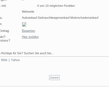
 mit:
0 von 10 möglichen Punkten
Webseite
s:
Autoankauf Gebrauchtwagenankauf Motorschadenankauf
n:
intrag:
Bewerten
ekt?
Hier melden
rstoss?
 Richtige für Sie? Suchen Sie auch bei...
Web
Yahoo
|
|
Zurück