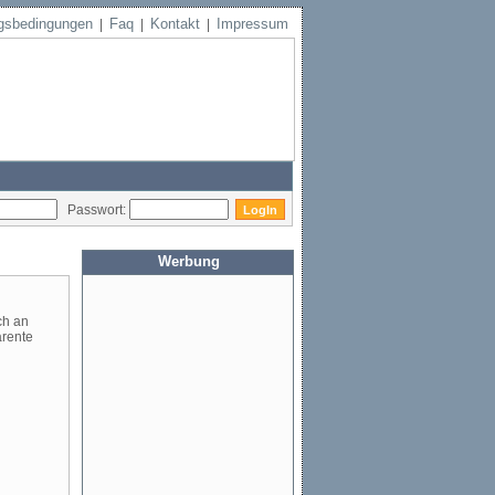
gsbedingungen
Faq
Kontakt
Impressum
|
|
|
Passwort:
Werbung
ch an
arente