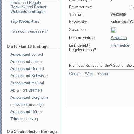
Info,s und Regeln
Backlink und Banner
Bewertet mit:
0 v
Webseite eintragen
Thema:
Webseite
Top-Weblink.de
Keywords:
Autoankauf G
Sprachen:
Passwort vergessen?
Diesen Eintrag:
Bewerten
Link defekt?
Hier melden
Die letzten 10 Einträge
Regelverstoss?
Autoankauf Lörrach
Autoankauf Jülich
Nicht das Richtige für Sie? Suchen Sie a
Autoankauf Herford
Google
Web
Yahoo
|
|
Autoankauf Schwerte
Autoankauf Maintal
Ab & Fort Bremen
Autoankauf Bergheim
schwalbe-umzuege
Autoankauf Düren
Trimova Umzug
Die 5 beliebtesten Einträge