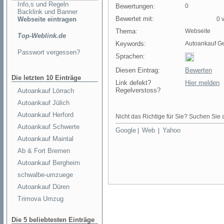
Info,s und Regeln
Bewertungen:
0
Backlink und Banner
Bewertet mit:
Webseite eintragen
0 v
Thema:
Webseite
Top-Weblink.de
Keywords:
Autoankauf G
Passwort vergessen?
Sprachen:
Diesen Eintrag:
Bewerten
Die letzten 10 Einträge
Link defekt?
Hier melden
Regelverstoss?
Autoankauf Lörrach
Autoankauf Jülich
Autoankauf Herford
Nicht das Richtige für Sie? Suchen Sie a
Autoankauf Schwerte
Google
Web
Yahoo
|
|
Autoankauf Maintal
Ab & Fort Bremen
Autoankauf Bergheim
schwalbe-umzuege
Autoankauf Düren
Trimova Umzug
Die 5 beliebtesten Einträge