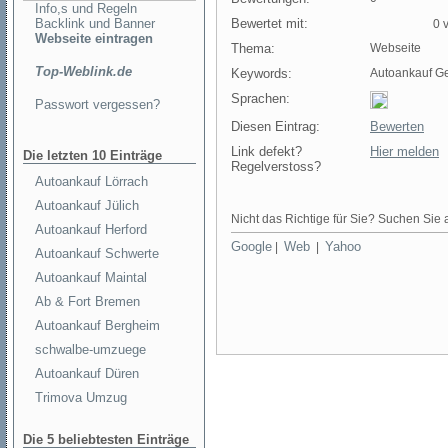
Info,s und Regeln
Backlink und Banner
Bewertet mit:
0 v
Webseite eintragen
Thema:
Webseite
Top-Weblink.de
Keywords:
Autoankauf G
Sprachen:
Passwort vergessen?
Diesen Eintrag:
Bewerten
Link defekt?
Hier melden
Die letzten 10 Einträge
Regelverstoss?
Autoankauf Lörrach
Autoankauf Jülich
Nicht das Richtige für Sie? Suchen Sie a
Autoankauf Herford
Google
Web
Yahoo
|
|
Autoankauf Schwerte
Autoankauf Maintal
Ab & Fort Bremen
Autoankauf Bergheim
schwalbe-umzuege
Autoankauf Düren
Trimova Umzug
Die 5 beliebtesten Einträge