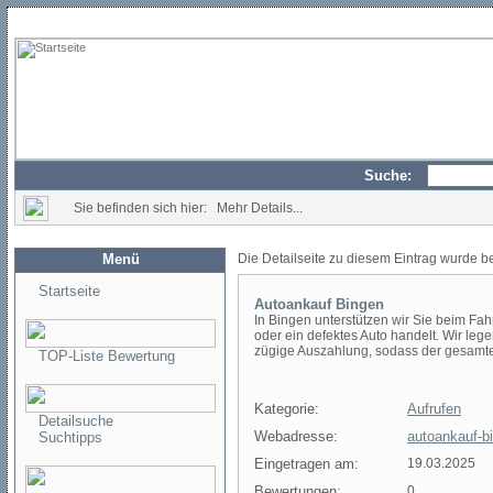
Suche:
Sie befinden sich hier: Mehr Details...
Menü
Die Detailseite zu diesem Eintrag wurde b
Startseite
Autoankauf Bingen
In Bingen unterstützen wir Sie beim F
oder ein defektes Auto handelt. Wir le
zügige Auszahlung, sodass der gesamte P
TOP-Liste Bewertung
Kategorie:
Aufrufen
Detailsuche
Webadresse:
autoankauf-b
Suchtipps
Eingetragen am:
19.03.2025
Bewertungen:
0