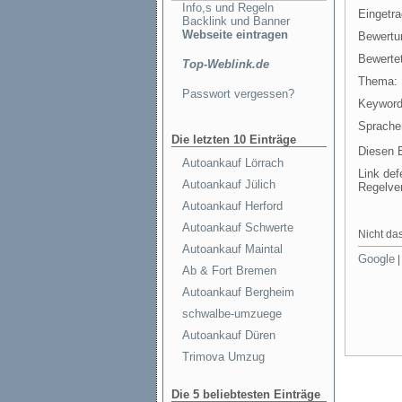
Info,s und Regeln
Eingetr
Backlink und Banner
Webseite eintragen
Bewertu
Bewertet
Top-Weblink.de
Thema:
Passwort vergessen?
Keyword
Sprache
Die letzten 10 Einträge
Diesen E
Autoankauf Lörrach
Link def
Autoankauf Jülich
Regelve
Autoankauf Herford
Autoankauf Schwerte
Nicht das
Autoankauf Maintal
Google
Ab & Fort Bremen
Autoankauf Bergheim
schwalbe-umzuege
Autoankauf Düren
Trimova Umzug
Die 5 beliebtesten Einträge