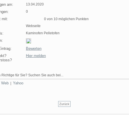
agen am:
13.04.2020
ngen:
0
 mit:
0 von 10 möglichen Punkten
Webseite
s:
Kaminofen Pelletofen
n:
intrag:
Bewerten
ekt?
Hier melden
rstoss?
 Richtige für Sie? Suchen Sie auch bei...
Web
Yahoo
|
|
Zurück