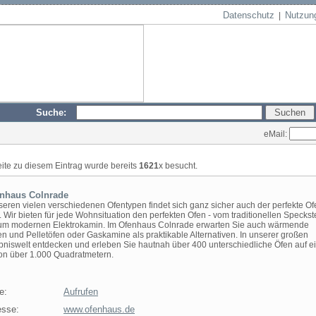
Datenschutz
Nutzun
|
Suche:
eMail:
eite zu diesem Eintrag wurde bereits
1621
x besucht.
nhaus Colnrade
seren vielen verschiedenen Ofentypen findet sich ganz sicher auch der perfekte Ofe
 Wir bieten für jede Wohnsituation den perfekten Ofen - vom traditionellen Speckst
zum modernen Elektrokamin. Im Ofenhaus Colnrade erwarten Sie auch wärmende
n und Pelletöfen oder Gaskamine als praktikable Alternativen. In unserer großen
bniswelt entdecken und erleben Sie hautnah über 400 unterschiedliche Öfen auf e
on über 1.000 Quadratmetern.
e:
Aufrufen
sse:
www.ofenhaus.de