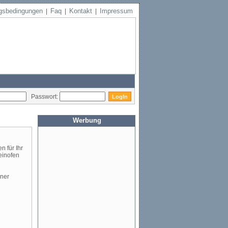
gsbedingungen
Faq
Kontakt
Impressum
|
|
|
Passwort:
Werbung
n für Ihr
einofen
iner