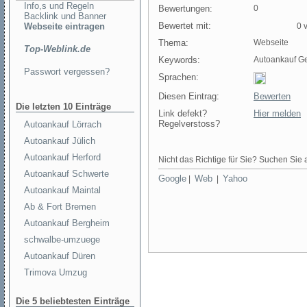
Info,s und Regeln
Bewertungen:
0
Backlink und Banner
Bewertet mit:
Webseite eintragen
0 v
Thema:
Webseite
Top-Weblink.de
Keywords:
Autoankauf G
Passwort vergessen?
Sprachen:
Diesen Eintrag:
Bewerten
Die letzten 10 Einträge
Link defekt?
Hier melden
Regelverstoss?
Autoankauf Lörrach
Autoankauf Jülich
Autoankauf Herford
Nicht das Richtige für Sie? Suchen Sie a
Autoankauf Schwerte
Google
Web
Yahoo
|
|
Autoankauf Maintal
Ab & Fort Bremen
Autoankauf Bergheim
schwalbe-umzuege
Autoankauf Düren
Trimova Umzug
Die 5 beliebtesten Einträge