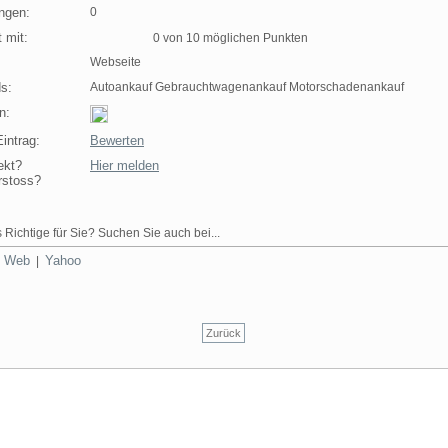
ngen:
0
 mit:
0 von 10 möglichen Punkten
Webseite
s:
Autoankauf Gebrauchtwagenankauf Motorschadenankauf
n:
intrag:
Bewerten
ekt?
Hier melden
rstoss?
 Richtige für Sie? Suchen Sie auch bei...
Web
Yahoo
|
|
Zurück