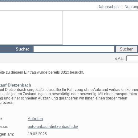
Datenschutz
Nutzun
|
Suche:
eMail:
eite zu diesem Eintrag wurde bereits
331
x besucht.
auf Dietzenbach
uf Dietzenbach sorgt dafür, dass Sie Ihr Fahrzeug ohne Aufwand verkaufen können
utos in jedem Zustand, egal ob beschädigt oder neuwertig. Mit einer transparenten
g und einer schnellen Auszahlung garantieren wir Ihnen einen sorgenfreien
prozess.
e:
Aufrufen
sse:
auto-ankauf-dietzenbach.de/
agen am:
19.03.2025