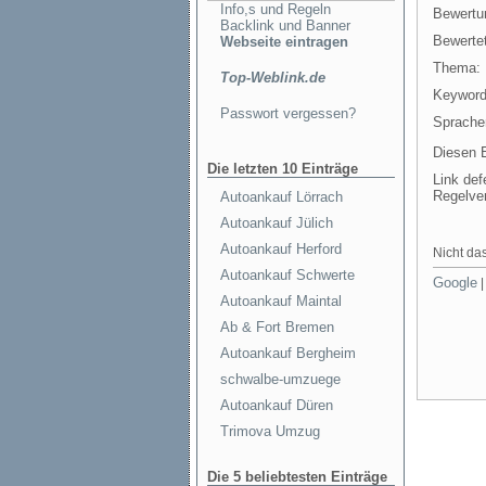
Info,s und Regeln
Bewertu
Backlink und Banner
Bewertet
Webseite eintragen
Thema:
Top-Weblink.de
Keyword
Passwort vergessen?
Sprache
Diesen E
Die letzten 10 Einträge
Link def
Regelve
Autoankauf Lörrach
Autoankauf Jülich
Autoankauf Herford
Nicht das
Autoankauf Schwerte
Google
Autoankauf Maintal
Ab & Fort Bremen
Autoankauf Bergheim
schwalbe-umzuege
Autoankauf Düren
Trimova Umzug
Die 5 beliebtesten Einträge