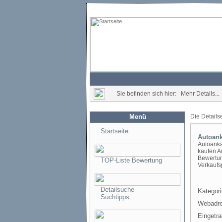
Sie befinden sich hier: Mehr Details...
Menü
Die Details
Startseite
Autoank
Autoanka
kaufen A
Bewertun
TOP-Liste Bewertung
Verkaufs
Detailsuche
Kategori
Suchtipps
Webadre
Eingetr