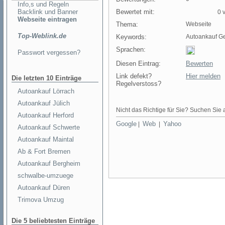
Info,s und Regeln
Backlink und Banner
Bewertet mit:
0 v
Webseite eintragen
Thema:
Webseite
Top-Weblink.de
Keywords:
Autoankauf G
Sprachen:
Passwort vergessen?
Diesen Eintrag:
Bewerten
Link defekt?
Hier melden
Die letzten 10 Einträge
Regelverstoss?
Autoankauf Lörrach
Autoankauf Jülich
Nicht das Richtige für Sie? Suchen Sie a
Autoankauf Herford
Google
Web
Yahoo
|
|
Autoankauf Schwerte
Autoankauf Maintal
Ab & Fort Bremen
Autoankauf Bergheim
schwalbe-umzuege
Autoankauf Düren
Trimova Umzug
Die 5 beliebtesten Einträge