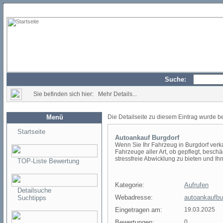
Suche:
Sie befinden sich hier: Mehr Details...
Menü
Die Detailseite zu diesem Eintrag wurde b
Startseite
Autoankauf Burgdorf
Wenn Sie Ihr Fahrzeug in Burgdorf verka
Fahrzeuge aller Art, ob gepflegt, beschäd
stressfreie Abwicklung zu bieten und I
TOP-Liste Bewertung
Kategorie:
Aufrufen
Detailsuche
Webadresse:
autoankaufbu
Suchtipps
Eingetragen am:
19.03.2025
Bewertungen:
0