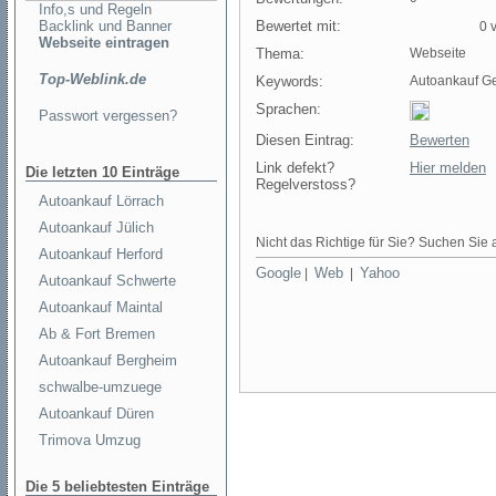
Info,s und Regeln
Backlink und Banner
Bewertet mit:
0 v
Webseite eintragen
Thema:
Webseite
Top-Weblink.de
Keywords:
Autoankauf G
Sprachen:
Passwort vergessen?
Diesen Eintrag:
Bewerten
Link defekt?
Hier melden
Die letzten 10 Einträge
Regelverstoss?
Autoankauf Lörrach
Autoankauf Jülich
Nicht das Richtige für Sie? Suchen Sie a
Autoankauf Herford
Google
Web
Yahoo
|
|
Autoankauf Schwerte
Autoankauf Maintal
Ab & Fort Bremen
Autoankauf Bergheim
schwalbe-umzuege
Autoankauf Düren
Trimova Umzug
Die 5 beliebtesten Einträge