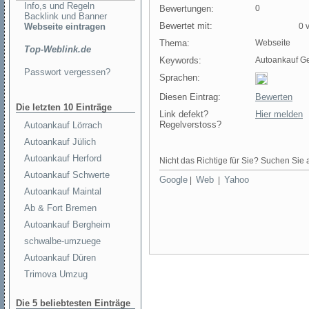
Info,s und Regeln
Bewertungen:
0
Backlink und Banner
Bewertet mit:
Webseite eintragen
0 v
Thema:
Webseite
Top-Weblink.de
Keywords:
Autoankauf G
Passwort vergessen?
Sprachen:
Diesen Eintrag:
Bewerten
Die letzten 10 Einträge
Link defekt?
Hier melden
Regelverstoss?
Autoankauf Lörrach
Autoankauf Jülich
Autoankauf Herford
Nicht das Richtige für Sie? Suchen Sie a
Autoankauf Schwerte
Google
Web
Yahoo
|
|
Autoankauf Maintal
Ab & Fort Bremen
Autoankauf Bergheim
schwalbe-umzuege
Autoankauf Düren
Trimova Umzug
Die 5 beliebtesten Einträge