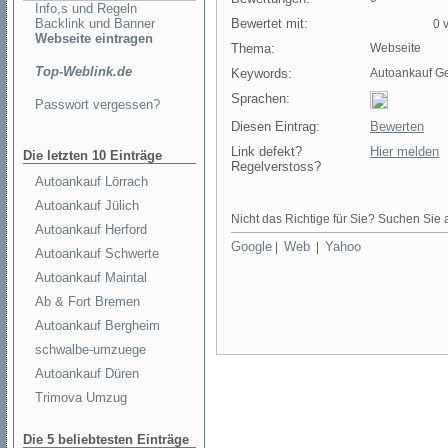
Info,s und Regeln
Backlink und Banner
Bewertet mit:
0 v
Webseite eintragen
Thema:
Webseite
Top-Weblink.de
Keywords:
Autoankauf G
Sprachen:
Passwort vergessen?
Diesen Eintrag:
Bewerten
Link defekt?
Hier melden
Die letzten 10 Einträge
Regelverstoss?
Autoankauf Lörrach
Autoankauf Jülich
Nicht das Richtige für Sie? Suchen Sie a
Autoankauf Herford
Google
Web
Yahoo
|
|
Autoankauf Schwerte
Autoankauf Maintal
Ab & Fort Bremen
Autoankauf Bergheim
schwalbe-umzuege
Autoankauf Düren
Trimova Umzug
Die 5 beliebtesten Einträge