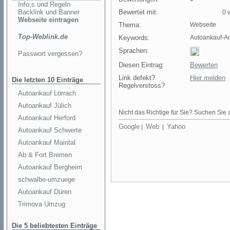
Info,s und Regeln
Backlink und Banner
Bewertet mit:
0 v
Webseite eintragen
Thema:
Webseite
Top-Weblink.de
Keywords:
Autoankauf-A
Sprachen:
Passwort vergessen?
Diesen Eintrag:
Bewerten
Link defekt?
Hier melden
Die letzten 10 Einträge
Regelverstoss?
Autoankauf Lörrach
Autoankauf Jülich
Nicht das Richtige für Sie? Suchen Sie a
Autoankauf Herford
Google
Web
Yahoo
|
|
Autoankauf Schwerte
Autoankauf Maintal
Ab & Fort Bremen
Autoankauf Bergheim
schwalbe-umzuege
Autoankauf Düren
Trimova Umzug
Die 5 beliebtesten Einträge