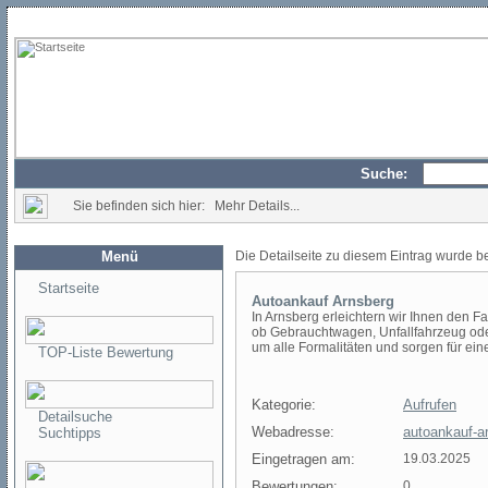
Suche:
Sie befinden sich hier: Mehr Details...
Menü
Die Detailseite zu diesem Eintrag wurde b
Startseite
Autoankauf Arnsberg
In Arnsberg erleichtern wir Ihnen den F
ob Gebrauchtwagen, Unfallfahrzeug oder
um alle Formalitäten und sorgen für ei
TOP-Liste Bewertung
Kategorie:
Aufrufen
Detailsuche
Webadresse:
autoankauf-a
Suchtipps
Eingetragen am:
19.03.2025
Bewertungen:
0