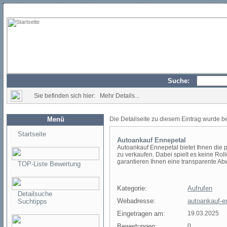
Suche:
Sie befinden sich hier: Mehr Details...
Menü
Die Detailseite zu diesem Eintrag wurde b
Startseite
Autoankauf Ennepetal
Autoankauf Ennepetal bietet Ihnen die p
zu verkaufen. Dabei spielt es keine Rol
garantieren Ihnen eine transparente Ab
TOP-Liste Bewertung
Kategorie:
Aufrufen
Detailsuche
Webadresse:
autoankauf-e
Suchtipps
Eingetragen am:
19.03.2025
Bewertungen:
0