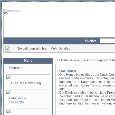
Suche:
Sie befinden sich hier: Mehr Details...
Menü
Die Detailseite zu diesem Eintrag wurde b
Startseite
One House
One House bietet Möbel, die Dutch Desi
umfasst modulare Sofas, Esstische und A
überzeugen. In Kooperation mit lokalen 
TOP-Liste Bewertung
Nachhaltigkeit. Kurze Transportwege u
aus.
Der Direktvertrieb ermöglicht faire Pr
Zwischenhändler. Besuchen Sie uns on
Detailsuche
Schönheit und Qualität, die in jedem M
Suchtipps
und Funktionalität harmonisch vereint, e