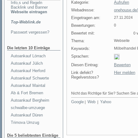
Kategorie:
Aufrufen
Info,s und Regeln
Backlink und Banner
Webadresse:
onehouse.de/
Webseite eintragen
Eingetragen am:
27.11.2024
Top-Weblink.de
Bewertungen:
0
Passwort vergessen?
Bewertet mit:
0 v
Thema:
Webseite
Die letzten 10 Einträge
Keywords:
Möbelhandel 
Autoankauf Lörrach
Sprachen:
Autoankauf Jülich
Diesen Eintrag:
Bewerten
Autoankauf Herford
Link defekt?
Hier melden
Regelverstoss?
Autoankauf Schwerte
Autoankauf Maintal
Ab & Fort Bremen
Nicht das Richtige für Sie? Suchen Sie a
Autoankauf Bergheim
Google
Web
Yahoo
|
|
schwalbe-umzuege
Autoankauf Düren
Trimova Umzug
Die 5 beliebtesten Einträge