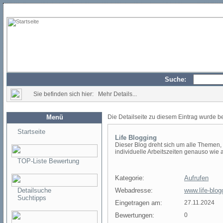
Suche:
Sie befinden sich hier: Mehr Details...
Menü
Die Detailseite zu diesem Eintrag wurde b
Startseite
Life Blogging
Dieser Blog dreht sich um alle Themen, 
individuelle Arbeitszeiten genauso wie a
TOP-Liste Bewertung
Kategorie:
Aufrufen
Detailsuche
Webadresse:
www.life-blog
Suchtipps
Eingetragen am:
27.11.2024
Bewertungen:
0