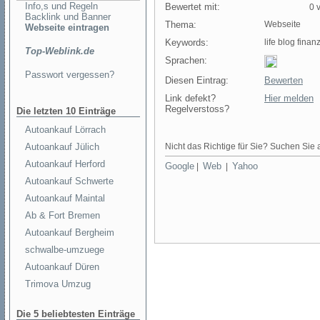
Info,s und Regeln
Bewertet mit:
0 v
Backlink und Banner
Thema:
Webseite
Webseite eintragen
Keywords:
life blog finan
Top-Weblink.de
Sprachen:
Passwort vergessen?
Diesen Eintrag:
Bewerten
Link defekt?
Hier melden
Regelverstoss?
Die letzten 10 Einträge
Autoankauf Lörrach
Autoankauf Jülich
Nicht das Richtige für Sie? Suchen Sie a
Autoankauf Herford
Google
Web
Yahoo
|
|
Autoankauf Schwerte
Autoankauf Maintal
Ab & Fort Bremen
Autoankauf Bergheim
schwalbe-umzuege
Autoankauf Düren
Trimova Umzug
Die 5 beliebtesten Einträge