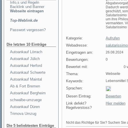
Info,s und Regeln
Abgabevorgabe
Backlink und Banner
Dadurch werde
Webseite eintragen
geschützt, so
Salutarissimo
um ihre Philo
Top-Weblink.de
vermarkten. V
Salutarissimo 
Passwort vergessen?
Kategorie:
Aufrufen
Die letzten 10 Einträge
Webadresse:
salutarissimo
Autoankauf Lörrach
Eingetragen am:
26.08.2024
Autoankauf Jülich
Bewertungen:
0
Autoankauf Herford
Bewertet mit:
0 v
Autoankauf Schwerte
Thema:
Webseite
Autoankauf Maintal
Keywords:
Lebensmittel 
Ab & Fort Bremen
Sprachen:
Autoankauf Bergheim
Diesen Eintrag:
Bewerten
schwalbe-umzuege
Link defekt?
Hier melden
Autoankauf Düren
Regelverstoss?
Trimova Umzug
Nicht das Richtige für Sie? Suchen Sie a
Die 5 beliebtesten Einträge