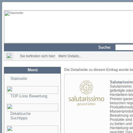
Suche:
Sie befinden sich hier: Mehr Details...
Menü
Die Detailseite zu diesem Eintrag wurde b
Startseite
Salutarissi
Salutarissimo 
gefertigte od
Herstellern kö
TOP-Liste Bewertung
Preisen garant
besuchen rege
Produktionsstä
Massenprodukt
Detailsuche
Bewahrung von
Suchtipps
Produkte sind
zu bieten und
Herstellung w
geachtet. Das