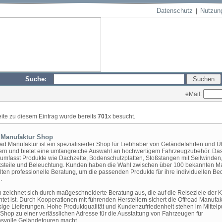
Datenschutz
Nutzun
|
Suche:
eMail:
eite zu diesem Eintrag wurde bereits
701
x besucht.
 Manufaktur Shop
oad Manufaktur ist ein spezialisierter Shop für Liebhaber von Geländefahrten und Ü
rn und bietet eine umfangreiche Auswahl an hochwertigem Fahrzeugzubehör. Da
umfasst Produkte wie Dachzelte, Bodenschutzplatten, Stoßstangen mit Seilwinden
steile und Beleuchtung. Kunden haben die Wahl zwischen über 100 bekannten M
lten professionelle Beratung, um die passenden Produkte für ihre individuellen Be
.
 zeichnet sich durch maßgeschneiderte Beratung aus, die auf die Reiseziele der
htet ist. Durch Kooperationen mit führenden Herstellern sichert die Offroad Manufak
sige Lieferungen. Hohe Produktqualität und Kundenzufriedenheit stehen im Mittelp
Shop zu einer verlässlichen Adresse für die Ausstattung von Fahrzeugen für
svolle Geländetouren macht.