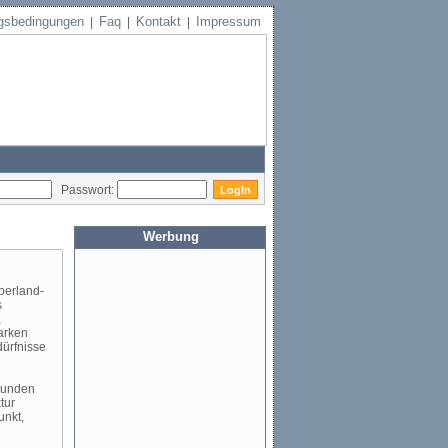
gsbedingungen
Faq
Kontakt
Impressum
|
|
|
Passwort:
Werbung
berland-
s
,
arken
dürfnisse
 Kunden
tur
unkt,