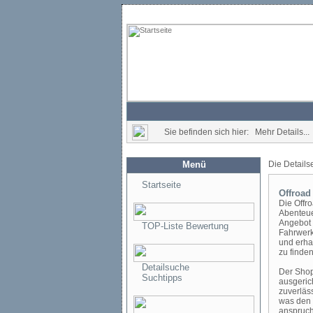
Sie befinden sich hier: Mehr Details...
Menü
Die Details
Startseite
Offroad
Die Offr
Abenteue
Angebot 
TOP-Liste Bewertung
Fahrwerk
und erha
zu finden
Detailsuche
Der Shop
Suchtipps
ausgeric
zuverläs
was den 
anspruch