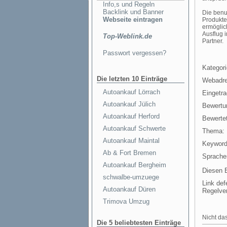
Info,s und Regeln
Backlink und Banner
Die benu
Webseite eintragen
Produkte
ermöglic
Ausflug 
Top-Weblink.de
Partner.
Passwort vergessen?
Kategori
Die letzten 10 Einträge
Webadre
Autoankauf Lörrach
Eingetr
Autoankauf Jülich
Bewertu
Autoankauf Herford
Bewertet
Autoankauf Schwerte
Thema:
Autoankauf Maintal
Keyword
Ab & Fort Bremen
Sprache
Autoankauf Bergheim
Diesen E
schwalbe-umzuege
Link def
Autoankauf Düren
Regelve
Trimova Umzug
Nicht das
Die 5 beliebtesten Einträge