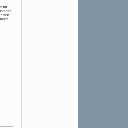
n für
sterten
chsten
rfekte