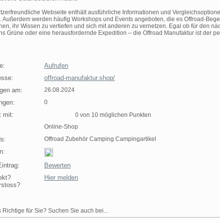
tzerfreundliche Webseite enthält ausführliche Informationen und Vergleichsoptione
. Außerdem werden häufig Workshops und Events angeboten, die es Offroad-Begei
hen, ihr Wissen zu vertiefen und sich mit anderen zu vernetzen. Egal ob für den nä
ins Grüne oder eine herausfordernde Expedition – die Offroad Manufaktur ist der pe
e:
Aufrufen
sse:
offroad-manufaktur.shop/
agen am:
26.08.2024
ngen:
0
 mit:
0 von 10 möglichen Punkten
Online-Shop
s:
Offroad Zubehör Camping Campingartikel
n:
intrag:
Bewerten
ekt?
Hier melden
rstoss?
 Richtige für Sie? Suchen Sie auch bei...