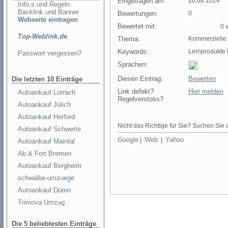
Eingetragen am:
26.08.2024
Info,s und Regeln
Backlink und Banner
Bewertungen:
0
Webseite eintragen
Bewertet mit:
0 v
Top-Weblink.de
Thema:
Kommerzielle
Keywords:
Lernprodukte
Passwort vergessen?
Sprachen:
Diesen Eintrag:
Bewerten
Die letzten 10 Einträge
Link defekt?
Hier melden
Autoankauf Lörrach
Regelverstoss?
Autoankauf Jülich
Autoankauf Herford
Nicht das Richtige für Sie? Suchen Sie a
Autoankauf Schwerte
Google
Web
Yahoo
|
|
Autoankauf Maintal
Ab & Fort Bremen
Autoankauf Bergheim
schwalbe-umzuege
Autoankauf Düren
Trimova Umzug
Die 5 beliebtesten Einträge