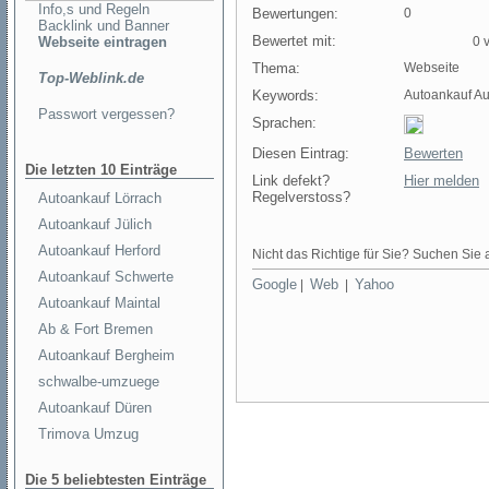
Info,s und Regeln
Bewertungen:
0
Backlink und Banner
Bewertet mit:
Webseite eintragen
0 v
Thema:
Webseite
Top-Weblink.de
Keywords:
Autoankauf Au
Passwort vergessen?
Sprachen:
Diesen Eintrag:
Bewerten
Die letzten 10 Einträge
Link defekt?
Hier melden
Regelverstoss?
Autoankauf Lörrach
Autoankauf Jülich
Autoankauf Herford
Nicht das Richtige für Sie? Suchen Sie a
Autoankauf Schwerte
Google
Web
Yahoo
|
|
Autoankauf Maintal
Ab & Fort Bremen
Autoankauf Bergheim
schwalbe-umzuege
Autoankauf Düren
Trimova Umzug
Die 5 beliebtesten Einträge