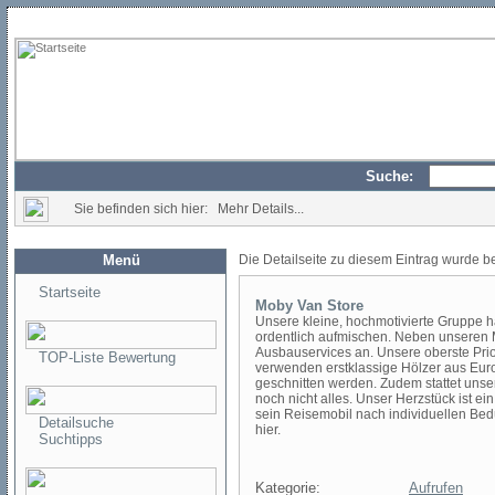
Suche:
Sie befinden sich hier: Mehr Details...
Menü
Die Detailseite zu diesem Eintrag wurde b
Startseite
Moby Van Store
Unsere kleine, hochmotivierte Gruppe 
ordentlich aufmischen. Neben unseren M
Ausbauservices an. Unsere oberste Priori
TOP-Liste Bewertung
verwenden erstklassige Hölzer aus Eur
geschnitten werden. Zudem stattet unser
noch nicht alles. Unser Herzstück ist e
sein Reisemobil nach individuellen Bedü
Detailsuche
hier.
Suchtipps
Kategorie:
Aufrufen