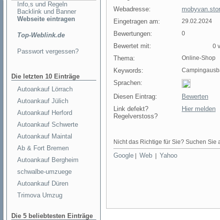
Info,s und Regeln
Webadresse:
mobyvan.stor
Backlink und Banner
Webseite eintragen
Eingetragen am:
29.02.2024
Bewertungen:
0
Top-Weblink.de
Bewertet mit:
0 v
Passwort vergessen?
Thema:
Online-Shop
Keywords:
Campingausba
Die letzten 10 Einträge
Sprachen:
Autoankauf Lörrach
Diesen Eintrag:
Bewerten
Autoankauf Jülich
Link defekt?
Hier melden
Autoankauf Herford
Regelverstoss?
Autoankauf Schwerte
Autoankauf Maintal
Nicht das Richtige für Sie? Suchen Sie a
Ab & Fort Bremen
Google
Web
Yahoo
|
|
Autoankauf Bergheim
schwalbe-umzuege
Autoankauf Düren
Trimova Umzug
Die 5 beliebtesten Einträge