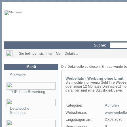
Suche:
Sie befinden sich hier: Mehr Details...
Menü
Die Detailseite zu diesem Eintrag wurde b
Startseite
Werbeflats - Werbung ohne Limit
Sie möchten für wenig Geld Ihre Webseit
oder sogar 12 Monate? Dies ist jetzt m
garantiert und eine Statistik inklusive.
TOP-Liste Bewertung
Kategorie:
Aufrufen
Detailsuche
Webadresse:
www.werbefla
Suchtipps
Eingetragen am:
25.02.2020
Bewertungen:
0