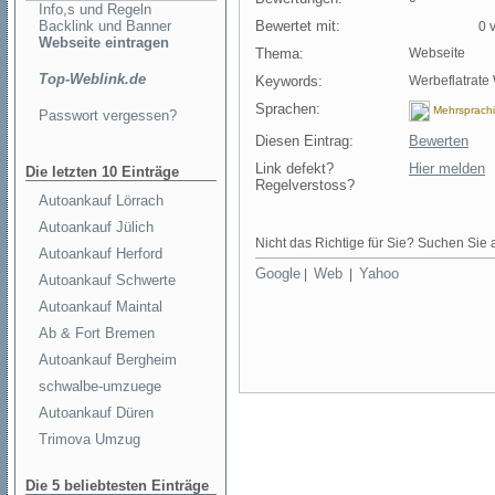
Info,s und Regeln
Backlink und Banner
Bewertet mit:
0 v
Webseite eintragen
Thema:
Webseite
Top-Weblink.de
Keywords:
Werbeflatrate
Sprachen:
Mehrsprach
Passwort vergessen?
Diesen Eintrag:
Bewerten
Link defekt?
Hier melden
Die letzten 10 Einträge
Regelverstoss?
Autoankauf Lörrach
Autoankauf Jülich
Nicht das Richtige für Sie? Suchen Sie a
Autoankauf Herford
Google
Web
Yahoo
|
|
Autoankauf Schwerte
Autoankauf Maintal
Ab & Fort Bremen
Autoankauf Bergheim
schwalbe-umzuege
Autoankauf Düren
Trimova Umzug
Die 5 beliebtesten Einträge