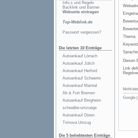
Info,s und Regeln
Webadre
Backlink und Banner
Webseite eintragen
Eingetr
Bewertu
Top-Weblink.de
Bewertet
Passwort vergessen?
Thema:
Keyword
Die letzten 10 Einträge
Sprache
Autoankauf Lörrach
Diesen E
Autoankauf Jülich
Link def
Autoankauf Herford
Regelve
Autoankauf Schwerte
Autoankauf Maintal
Nicht das
Ab & Fort Bremen
Google
Autoankauf Bergheim
schwalbe-umzuege
Autoankauf Düren
Trimova Umzug
Die 5 beliebtesten Einträge