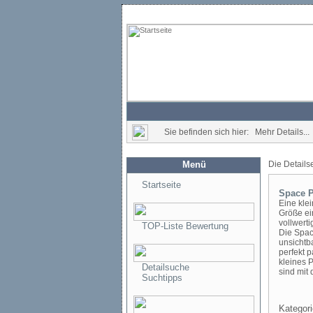
Sie befinden sich hier: Mehr Details...
Menü
Die Details
Startseite
Space P
Eine kle
Größe ein
vollwert
TOP-Liste Bewertung
Die Spac
unsichtba
perfekt p
kleines 
Detailsuche
sind mit 
Suchtipps
Kategori