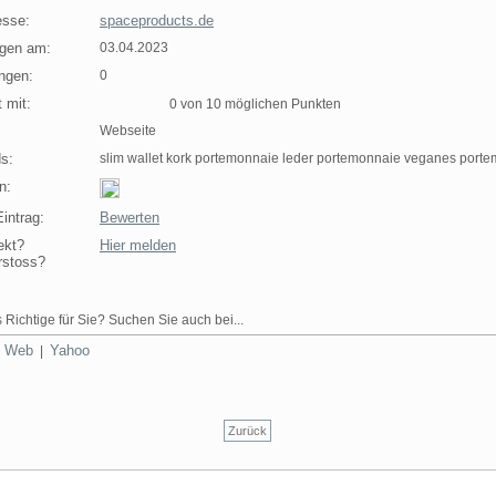
sse:
spaceproducts.de
agen am:
03.04.2023
ngen:
0
 mit:
0 von 10 möglichen Punkten
Webseite
s:
slim wallet kork portemonnaie leder portemonnaie veganes port
n:
intrag:
Bewerten
ekt?
Hier melden
rstoss?
 Richtige für Sie? Suchen Sie auch bei...
Web
Yahoo
|
|
Zurück