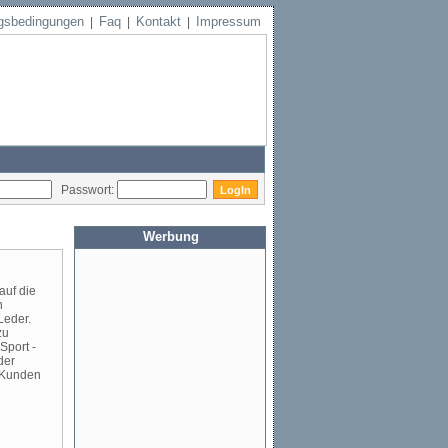
gsbedingungen
Faq
Kontakt
Impressum
|
|
|
Passwort:
Werbung
auf die
n
Leder.
zu
Sport -
der
e Kunden