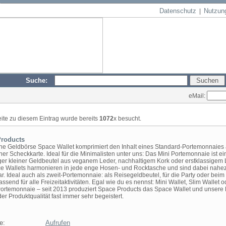
Datenschutz
Nutzun
|
Suche:
eMail:
eite zu diesem Eintrag wurde bereits
1072
x besucht.
roducts
ine Geldbörse Space Wallet komprimiert den Inhalt eines Standard-Portemonnaies 
er Scheckkarte. Ideal für die Minimalisten unter uns: Das Mini Portemonnaie ist ei
iger kleiner Geldbeutel aus veganem Leder, nachhaltigem Kork oder erstklassigem 
e Wallets harmonieren in jede enge Hosen- und Rocktasche und sind dabei nahe
r. Ideal auch als zweit-Portemonnaie: als Reisegeldbeutel, für die Party oder beim 
assend für alle Freizeitaktivitäten. Egal wie du es nennst: Mini Wallet, Slim Wallet o
Portemonnaie – seit 2013 produziert Space Products das Space Wallet und unser
der Produktqualität fast immer sehr begeistert.
e:
Aufrufen