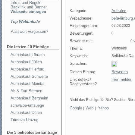
Info,s und Regeln
Backlink und Banner
Kategorie:
Aufrufen
Webseite eintragen
Webadresse:
befa-limburg.
Top-Weblink.de
Eingetragen am:
07.03.2023
Passwort vergessen?
Bewertungen:
0
Bewertet mit:
0 v
Die letzten 10 Einträge
Thema:
Webseite
Autoankauf Lörrach
Keywords:
Bettdecke Da
Autoankauf Jülich
Sprachen:
Autoankauf Herford
Diesen Eintrag:
Bewerten
Autoankauf Schwerte
Link defekt?
Hier melden
Autoankauf Maintal
Regelverstoss?
Ab & Fort Bremen
Autoankauf Bergheim
Nicht das Richtige für Sie? Suchen Sie a
schwalbe-umzuege
Google
Web
Yahoo
|
|
Autoankauf Düren
Trimova Umzug
Die 5 beliebtesten Einträge