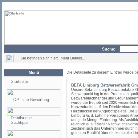
Suche:
Sie befinden sich hier: Mehr Details...
Menü
Die Detailseite zu diesem Eintrag wurde b
Startseite
BEFA Limburg Bettwarenfabrik G
Unsere Befa-Limburg Bettwarenfabrik 
Schwerpunkt lag in der Produktion quali
Bettwarenfachhandel und Großhändlern 
TOP-Liste Bewertung
wurde der Betrieb seit 2020 wesentlich 
Konzentration auf den Direktverkauf d
Herzstücken der Angebotspalette. Die 25
Limburg /a. d. Lahn hervorragende Arbe
Detailsuche
und jede Menge Förderung. Als Ausbildu
Suchtipps
reichlich qualifizierter Nachwuchs vorh
zeichnet sich das Unternehmen durch hö
gelebten Realität über die komplette Li