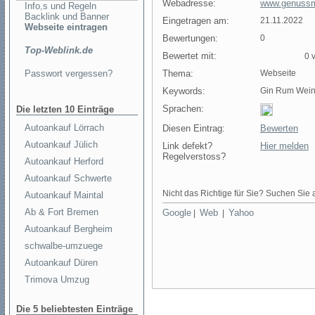
Webadresse:
www.genussme
Info,s und Regeln
Backlink und Banner
Eingetragen am:
21.11.2022
Webseite eintragen
Bewertungen:
0
Top-Weblink.de
Bewertet mit:
0 v
Passwort vergessen?
Thema:
Webseite
Keywords:
Gin Rum Wein
Sprachen:
Die letzten 10 Einträge
Autoankauf Lörrach
Diesen Eintrag:
Bewerten
Autoankauf Jülich
Link defekt?
Hier melden
Regelverstoss?
Autoankauf Herford
Autoankauf Schwerte
Nicht das Richtige für Sie? Suchen Sie a
Autoankauf Maintal
Ab & Fort Bremen
Google
Web
Yahoo
|
|
Autoankauf Bergheim
schwalbe-umzuege
Autoankauf Düren
Trimova Umzug
Die 5 beliebtesten Einträge