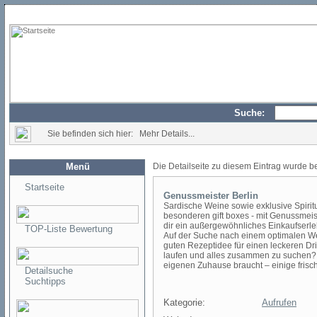
Suche:
Sie befinden sich hier: Mehr Details...
Menü
Die Detailseite zu diesem Eintrag wurde b
Startseite
Genussmeister Berlin
Sardische Weine sowie exklusive Spirit
besonderen gift boxes - mit Genussmeist
dir ein außergewöhnliches Einkaufserleb
TOP-Liste Bewertung
Auf der Suche nach einem optimalen We
guten Rezeptidee für einen leckeren Dr
laufen und alles zusammen zu suchen? W
eigenen Zuhause braucht – einige frisch
Detailsuche
Suchtipps
Kategorie:
Aufrufen