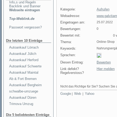
Info,s und Regeln
Backlink und Banner
Kategorie:
Aufrufen
Webseite eintragen
Webadresse:
www.galvitam
Top-Weblink.de
Eingetragen am:
25.07.2022
Passwort vergessen?
Bewertungen:
0
Bewertet mit:
0 v
Die letzten 10 Einträge
Thema:
Online-Shop
Autoankauf Lörrach
Keywords:
Nahrungsergän
Autoankauf Jülich
Sprachen:
Autoankauf Herford
Diesen Eintrag:
Bewerten
Autoankauf Schwerte
Link defekt?
Hier melden
Autoankauf Maintal
Regelverstoss?
Ab & Fort Bremen
Autoankauf Bergheim
Nicht das Richtige für Sie? Suchen Sie a
schwalbe-umzuege
Google
Web
Yahoo
|
|
Autoankauf Düren
Trimova Umzug
Die 5 beliebtesten Einträge